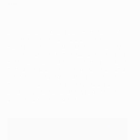
área.
Demostrando cómo superar a su marca después de
recibir el balón de espaldas a la portería, Torres
muestra cómo los delanteros utilizan los brazos (y de
hecho las manos) de forma totalmente legítima para
mantener a raya a los defensas, y cómo girar sobre su
marcador y tirar a puerta. "Es importante que cuando
(el defensa) crea que puede anticiparse a nuestro
movimiento, utilicemos la pierna y el brazo para
bloquearle y girar, para pararle y girar porque así se
queda detrás de (nosotros)", dice.