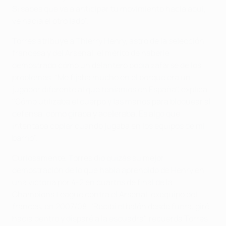
Si sabes que va a anticipar tu movimiento hacia aquí,
ve hacia el otro lado".
Torres atribuye a Thierry Henry, astro de la selección
francesa y del Arsenal, el mérito de haberle
demostrado cómo un delantero podía zafarse de los
problemas. "Me fijaba mucho en él porque era un
jugador diferente al que teníamos en España", explica.
"Cómo utilizaba el cuerpo y las manos para bloquear al
defensa, cómo giraba y aceleraba. Es algo que
intentaba copiar cuando jugaba en los equipos de mi
barrio".
Curiosamente, Torres dio quizás su mejor
demostración de lo que había aprendido de Henry en
una victoria por 4-2 en cuartos de final de la
Champions League contra el Arsenal, exequipo del
francés, en 2007/08. "Recibí el balón desde fuera, giré
hacia dentro y disparé a la escuadra", recuerda Torres.