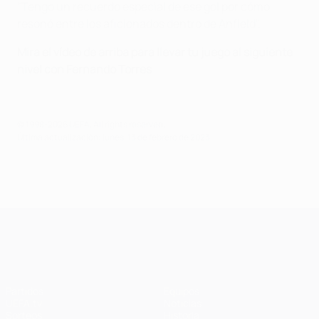
"Tengo un recuerdo especial de ese gol por cómo
resonó entre los aficionados dentro de Anfield".
Mira el vídeo de arriba para llevar tu juego al siguiente
nivel con Fernando Torres
© 1998-2026 UEFA. All rights reserved.
Última actualización: lunes, 13 de febrero de 2023
UEFA Champions League
Partidos
Equipos
UEFA.tv
Noticias
Sorteos
Historia