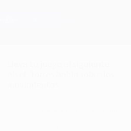
Saltar
al
contenido
Champions League oficial
Consíguela
principal
Resultados en directo y Fantasy
UEFA Champions League
Lleva tu juego al siguiente
nivel: Torres habla sobre los
movimientos
lunes, 13 de febrero de 2023
El delantero Fernando Torres, campeón de
la UEFA Champions League con el Chelsea
en la temporada 2011/12, lleva sus