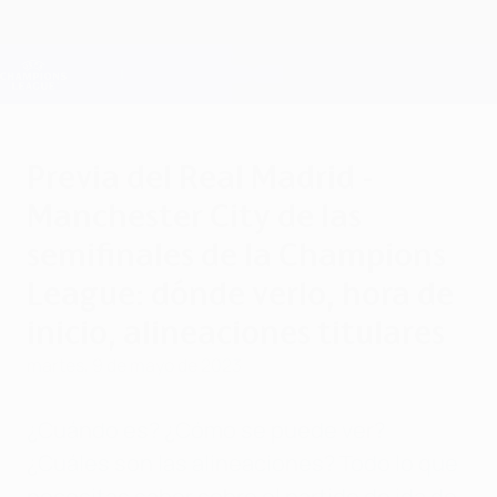
Saltar
al
contenido
Champions League oficial
Consíguela
principal
Resultados en directo y Fantasy
UEFA Champions League
Previa del Real Madrid -
Manchester City de las
semifinales de la Champions
League: dónde verlo, hora de
inicio, alineaciones titulares
martes, 9 de mayo de 2023
¿Cuándo es? ¿Cómo se puede ver?
¿Cuáles son las alineaciones? Todo lo que
necesitas saber sobre el partido de ida de