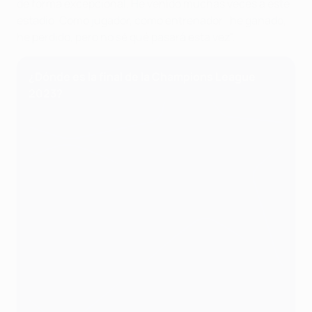
de forma excepcional. He venido muchas veces a este
estadio. Como jugador, como entrenador , he ganado,
he perdido, pero no sé qué pasará esta vez".
¿Dónde es la final de la Champions League
2023?