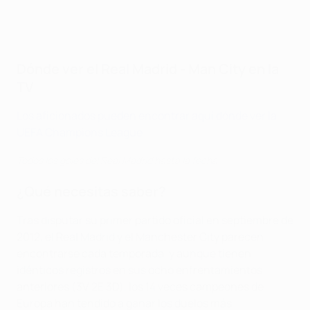
Dónde ver el Real Madrid - Man City en la
TV
Los aficionados pueden encontrar aquí dónde ver la
UEFA Champions League
.
Todos los goles del Real Madrid hasta la fecha
¿Qué necesitas saber?
Tras disputar su primer partido oficial en septiembre de
2012, el Real Madrid y el Manchester City parecen
encontrarse cada temporada, y aunque tienen
idénticos registros en sus ocho enfrentamientos
anteriores (3V 2E 3D), los 14 veces campeones de
Europa han tendido a ganar los duelos más