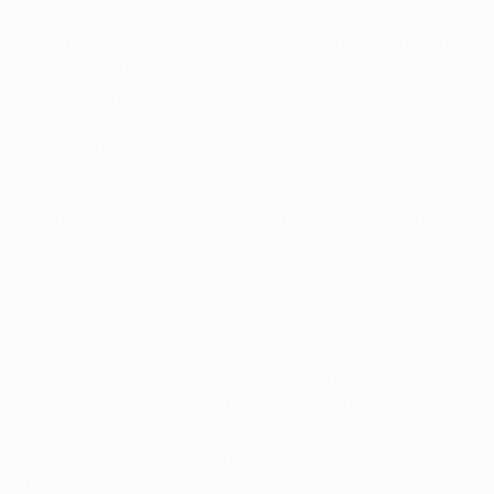
importantes. Eliminaron al City de Manuel Pellegrini en
semifinales en 2015/16 (global: 1-0), y luego derrotaron
al equipo de Pep Guardiola en la misma fase la
temporada pasada (global: 6-5) tras una prórroga en
un extraordinario partido de vuelta en el Santiago
Bernabéu.
El City no ha ganado un trofeo importante de la UEFA
desde la Recopa de la UEFA de 1970, aunque alcanzó la
final de la UEFA Champions League en 2021, perdiendo
1-0 ante el Chelsea en Oporto. Han ganado cuatro
títulos de la Premier League con Guardiola, pero el
mayor premio de todos todavía se les resiste. Sin
embargo, en Erling Haaland pueden tener un arma a la
que ni siquiera el Real Madrid puedae resistirse. En los
únicos enfrentamientos previos del noruego con
clubes españoles, marcó dos goles en cada uno de sus
tres enfrentamientos con el Sevilla, dos con el
Dortmund y uno con el City en la primera jornada de