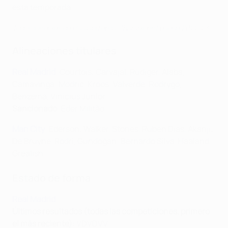
esta temporada.
Todos los goles de Haaland en la Champions League 2022/23
Alineaciones titulares
Real Madrid
: Courtois; Carvajal, Rüdiger, Alaba,
Camavinga; Modrić, Kroos; Valverde; Rodrygo,
Benzema, Vinícius Júnior
Sancionado
: Éder Militão
Man City
: Ederson; Walker, Stones, Rúben Dias, Akanji;
De Bruyne, Rodri, Gündoğan; Bernardo Silva, Haaland,
Grealish
Estado de forma
Real Madrid
Últimos resultados (todas las competiciones, primero
el más reciente)
: VDVDVV