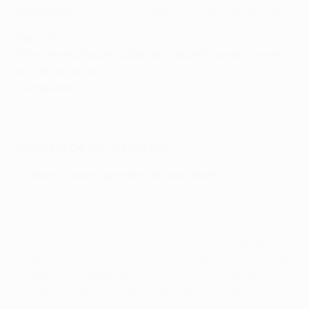
Dónde está
: 3º en la Liga, campeón de la Copa del Rey
Man City
Últimos resultados (todas las competiciones, primero
el más reciente)
: VVVVVE
Dónde está
: 1º en la Premier League, final de la FA Cup
Real Madrid - City: la semifinal de 2022
Análisis de los expertos
Graham Hunter, reportero del Real Madrid
Estos excepcionales entrenadores sólo se han
enfrentado dos veces en competiciones UEFA, ambas
en semifinales de la Liga de Campeones. En ambas
ocasiones, Carlo Ancelotti y el Madrid han llegado a la
final (2014, 2022). Las eliminatorias, entre Madrid, City
y Bayern han deparado 16 goles, y la reedición del
choque promete el mismo espectáculo. El Madrid
notará la ausencia de Militão, sobre todo contra el