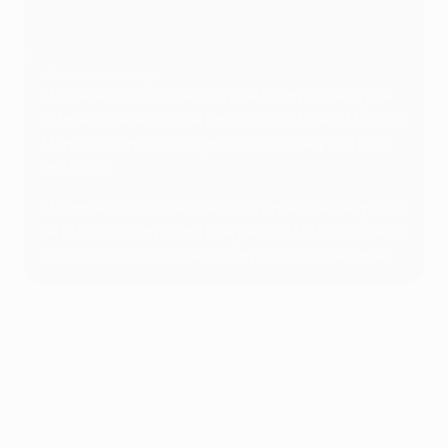
UEFA via Getty Images
El Estadio Olímpico Atatürk de Estambul acogerá
la final el sábado 10 de junio de 2023. Real Madrid o
Man City han sido designados como equipo local
en la final.
El campeón obtiene una plaza en la fase de grupos
de la UEFA Champions League 2023/24, si no se ha
clasificado a través de su competición nacional.
© 1998-2026 UEFA. All rights reserved.
Última actualización: martes, 9 de mayo de 2023