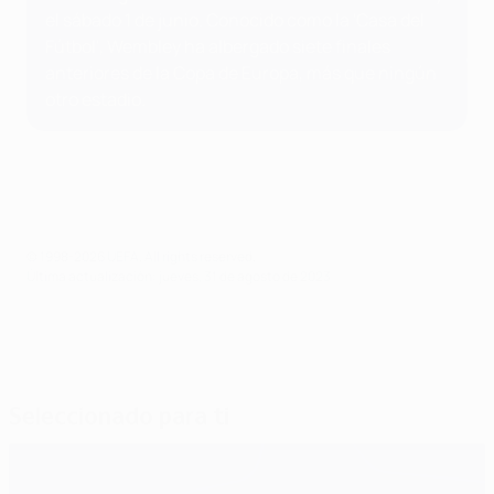
el sábado 1 de junio. Conocido como la 'Casa del
Fútbol', Wembley ha albergado siete finales
anteriores de la Copa de Europa, más que ningún
otro estadio.
© 1998-2026 UEFA. All rights reserved.
Última actualización: jueves, 31 de agosto de 2023
Seleccionado para ti