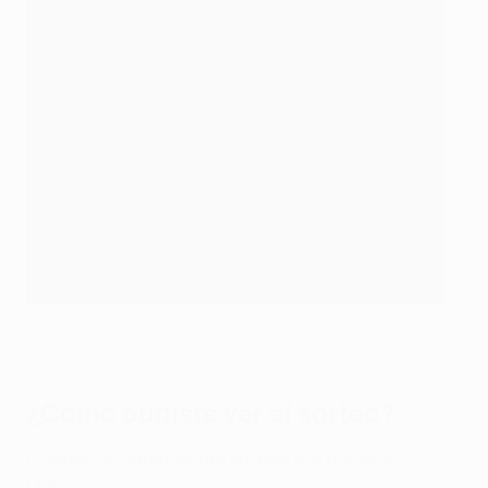
El sorteo se celebra en Mónaco
UEFA via Getty Images
¿Cómo pudiste ver el sorteo?
El sorteo se retransmitirá en directo a través de
UEFA.com.