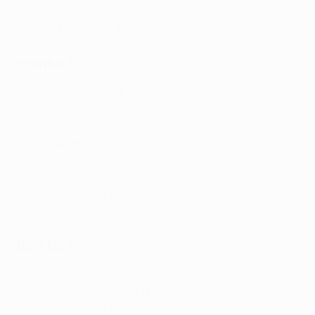
FC Porto (POR) – G
Arsenal FC (ENG) – K
Bombo 3
FC Shakhtar Donetsk (UKR)
FC Salzburg (AUT)
AC Milan (ITA) – I
SC Braga (POR)
PSV Eindhoven (NED) – H
S.S. Lazio (ITA) – D
FK Crvena zvezda (SRB)
F.C. Copenhagen (DEN)
Bombo 4
BSC Young Boys (SUI)
Real Sociedad de Fútbol (ESP)
Galatasaray A.Ş. (TUR)