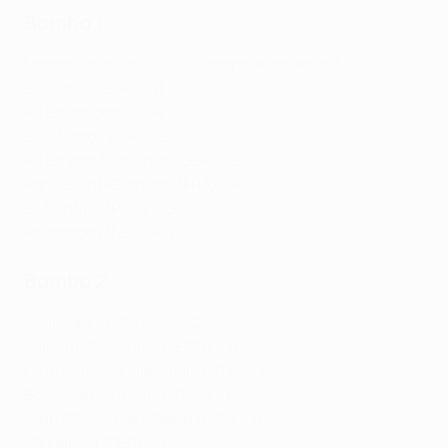
Bombo 1
Manchester City (ENG) – emparejamiento A
Sevilla FC (ESP) – B
FC Barcelona (ESP) – C
SSC Napoli (ITA) – D
FC Bayern München (GER) – E
Paris Saint-Germain (FRA) – F
SL Benfica (POR) – G
Feyenoord (NED) – H
Bombo 2
Real Madrid CF (ESP) – C
Manchester United (ENG) – A
FC Internazionale Milano (ITA) – I
Borussia Dortmund (GER) – E
Club Atlético de Madrid (ESP) – B
RB Leipzig (GER) – J