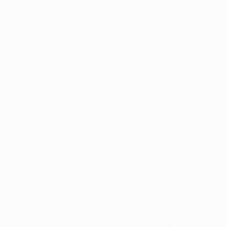
Sevilla
ITA
: Inter, Lazio, Milan, Nápoles
GER
: Bayern, Dortmund, Leipzig, Union Berlin
FRA
: Lens, Paris
POR
: Benfica, Braga, Oporto
NED
: Feyenoord, PSV
AUT
: Salzburgo
SCO
: Celtic
SRB
: Estrella Roja
SUI:
Young Boys
BEL:
Antwerp
TUR:
Galatasaray
DEN:
Copenhague
UKR
: Shakhtar Donetsk
¿Cuándo se celebró
el sorteo de la
fase de grupos de la Champions