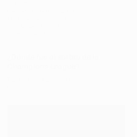
Celtic FC (SCO)
Newcastle United FC (ENG) – K
1. FC Union Berlin (GER) – J
Royal Antwerp FC (BEL)
RC Lens (FRA) – F
¿Dónde fue el sorteo de la
Champions League?
Tras tres años de ausencia, el sorteo volvió al Foro
Grimaldi de Mónaco.