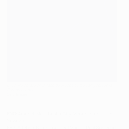
El Sevilla estará en la fase de grupos como campeón de la
Europa League
Getty Images
ENG
: Arsenal, Manchester City, Manchester United,
Newcastle
ESP
: Atlético, Barcelona, Real Madrid, Real Sociedad,