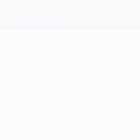
Saltar
al
contenido
Champions League oficial
Consíguela
principal
Resultados en directo y Fantasy
UEFA Champions League
Sorteo de la fase de grupos de
la UEFA Champions League:
día y hora, sede, equipos,
procedimiento
jueves, 31 de agosto de 2023
¿Cuándo se celebró? ¿Qué equipos
participaron? ¿Cuándo son los partidos?
Todo lo que necesitas saber sobre el
sorteo de la fase de grupos de la UEFA