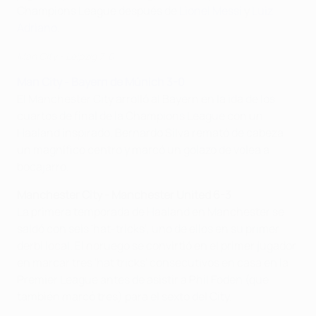
Champions League después de
Lionel Messi
y
Luiz
Adriano
.
Man City - Leipzig 7-0
Man City - Bayern de Múnich 3-0
El Manchester City arrolló al Bayern en la ida de los
cuartos de final de la Champions League con un
Haaland inspirado. Bernardo Silva remató de cabeza
un magnífico centro y marcó un golazo de volea a
bocajarro.
Manchester City - Manchester United 6-3
La primera temporada de Haaland en Manchester se
saldó con seis 'hat-tricks', uno de ellos en su primer
derbi local. El noruego se convirtió en el primer jugador
en marcar tres 'hat tricks' consecutivos en casa en la
Premier League antes de asistir a Phil Foden (que
también marcó tres) para el sexto del City.