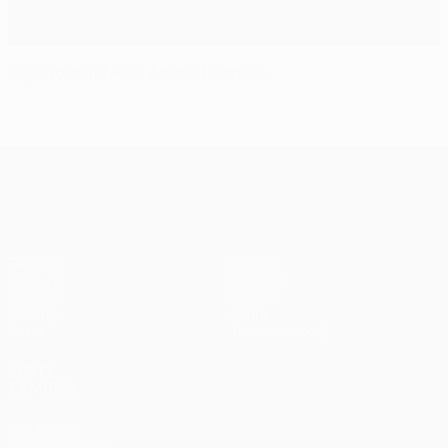
Jugadora del Año: Aitana Bonmatí
UEFA Champions League
Partidos
Equipos
UEFA.tv
Noticias
Sorteos
Historia
Gaming
Sobre
Datos
Tienda (clubes)
VISITE
TAMBIÉN
UEFA.com
Fundación de la