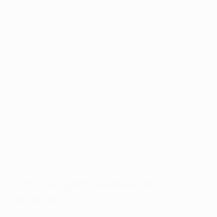
puntos
4
İlkay Gündoğan (Alemania y Manchester City, ahora
en el Barcelona) - 129 puntos
5
Rodri (España y Manchester City) - 110 puntos
6
Kylian Mbappé (Francia y Paris) - 82 puntos
7
Luka Modrić (Croacia y Real Madrid) - 33 puntos
8
Marcelo Brozović (Croacia y Inter, ahora en el Al
Nassr) - 20 puntos
9
Declan Rice (Inglaterra y West Ham, ahora en el
Arsenal) - 14 puntos
10
Alexis Mac Allister (Argentina y Brighton, ahora en el
Liverpool) - 12 puntos
11
Jesús Navas (España y Sevilla) - 6 puntos
¿Por qué ganó Haaland la
votación?