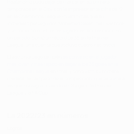
Haaland no pudo dejar de marcar en su primera
temporada en el City, con la impresionante cifra de 12
en la Champions League -cuatro más que su
inmediato perseguidor, Mohamed Salah, del Liverpool-,
y se convirtió en el tercer jugador en anotar cinco en
un partido. Sumó un récord de 36 en la Premier
League, una cuenta que incluyó cuatro hat-tricks.
El astro noruego también
se convirtió en el jugador
más joven y más rápido en llegar a los 35 goles en la
Champions League
en total, y conquistó su primera
medalla de campeón de la competición, que se suma a
las que consiguió cuando el City ganó la Premier
League y la FA Cup.
La 2022/23 en números
Logros