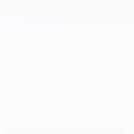
Saltar
al
contenido
Champions League oficial
Consíguela
principal
Resultados en directo y Fantasy
UEFA Champions League
Erling Haaland gana el
premio al Jugador del Año de
la UEFA
jueves, 31 de agosto de 2023
Erling Haaland, del Manchester City, ha
sido nombrado Jugador del Año de la UEFA
2022/23.