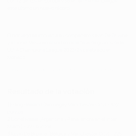
con 12 tantos en Europa y 36 en la Premier League,
este último un nuevo récord.
El noruego se impuso a su compañero Kevin De Bruyne
y a Lionel Messi en el sorteo de la fase de grupos de la
UEFA Champions League 2023/24 celebrado en
Mónaco.
Erling Haaland: todos sus goles en la Champions League
Resultado de la votación
1
Erling Haaland (Noruegay Manchester City) - 352
puntos
2
Lionel Messi (Argentina y Paris, ahora en el Inter
Miami) - 227 puntos
3
Kevin De Bruyne (Bélgica y Manchester City) - 225