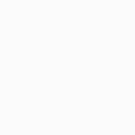
Qual é o novo formato da
Champions League?
A maior mudança acontece na fase de grupos, que se
tornará numa única fase de liga, com 36 equipas. Cada
formação defronta oito adversários diferentes (quatro
em casa e quatro fora). Os oito primeiros classificados
avançam directamente para os oitavos-de-final,
enquanto as equipas classificadas entre o nono e o 24º
lugares disputam o play-off da fase a eliminar, com os
vencedores a seguirem para os oitavos-de-final. A
partir daí a competição será a eliminar.
Novo formato explicado