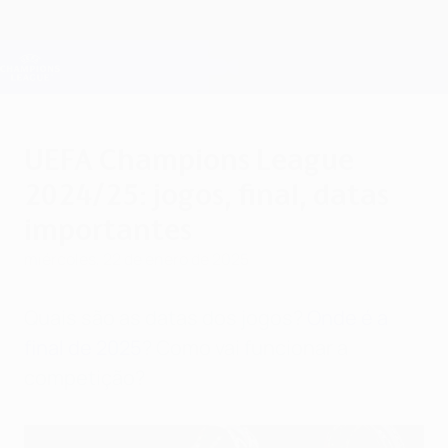
Saltar
al
contenido
Champions League oficial
Consíguela
principal
Resultados en directo y Fantasy
UEFA Champions League
UEFA Champions League
2024/25: jogos, final, datas
importantes
miércoles, 22 de enero de 2025
Quais são as datas dos jogos?
Onde é a
final de 2025
? Como vai funcionar a
competição?