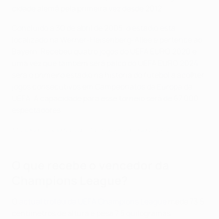
cidade alemã pela primeira vez desde 2012.
Concluído a 30 de abril de 2005, o estádio está
localizado na Werner-Heisenberg-Allee e pertence ao
Bayern. Recebeu quatro jogos do UEFA EURO 2020 e,
uma vez que também será palco do UEFA EURO 2024,
será o primeiro estádio na história do futebol a acolher
jogos consecutivos em Campeonatos da Europa da
UEFA. A capacidade para esse torneio será de 67.000
espectadores.
Munique acolhe final da Champions League 2024/25
O que recebe o vencedor da
Champions League?
O
actual troféu da UEFA Champions League
mede 73,5
centímetros de altura e pesa 7,5 quilogramas.