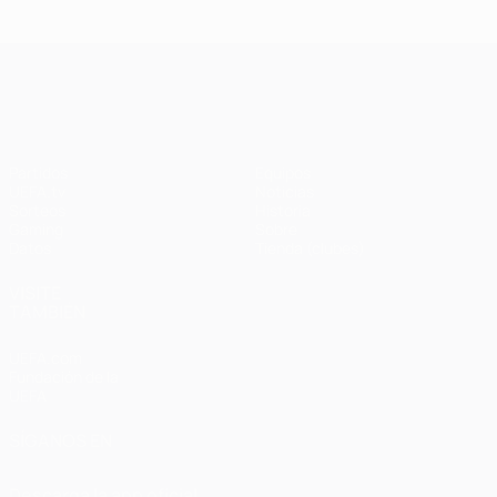
UEFA Champions League
Partidos
Equipos
UEFA.tv
Noticias
Sorteos
Historia
Gaming
Sobre
Datos
Tienda (clubes)
VISITE
TAMBIÉN
UEFA.com
Fundación de la
UEFA
SÍGANOS EN
Descarga la app oficial