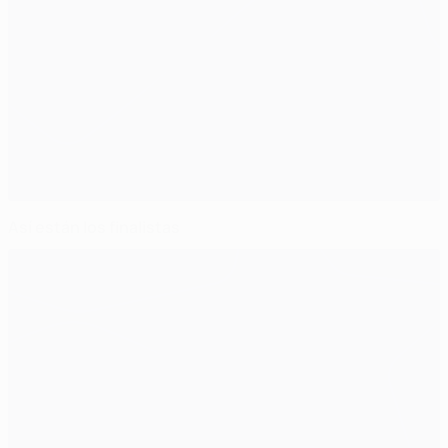
Así están los finalistas