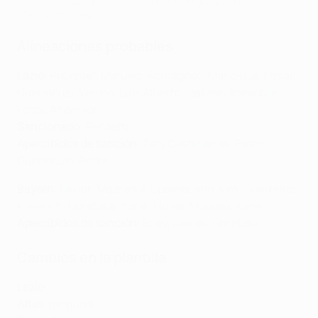
Todos los goles de la Lazio en la fase de grupos de la
Champions League
Alineaciones probables
Lazio
: Provedel; Marušić, Romagnoli, Mario Gila, Hysaj;
Guendouzi, Vecino, Luis Alberto; Isaksen, Immobile,
Felipe Anderson
Sancionado:
Renzetti
Apercibidos de sanción:
Taty Castellanos, Patric,
Guendouzi, Pedro
Bayern
: Neuer; Mazraoui, Upamecano, Kim, Guerreiro;
Kimmich, Goretzka; Sané, Müller, Musiala; Kane
Apercibidos de sanción:
Boey, Davies, Goretzka
Cambios en la plantilla
Lazio
Altas
: ninguna