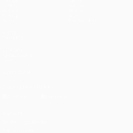
Partidos
Equipos
UEFA.tv
Noticias
Sorteos
Historia
Gaming
Sobre
Datos
Tienda (clubes)
VISITE
TAMBIÉN
UEFA.com
Fundación de la
UEFA
SÍGANOS EN
Descarga la app oficial
Privacidad
Términos y condiciones
Política de cookies