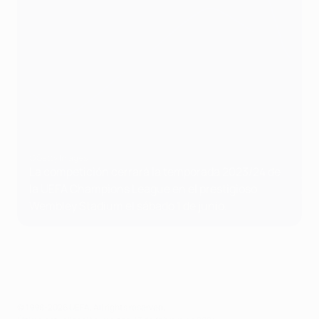
©Getty Images
La competición cerrará la temporada 2023/24 de
la UEFA Champions League en el prestigioso
Wembley Stadium el sábado 1 de junio.
© 1998-2026 UEFA. All rights reserved.