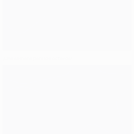
¡Una semana para los octavos!