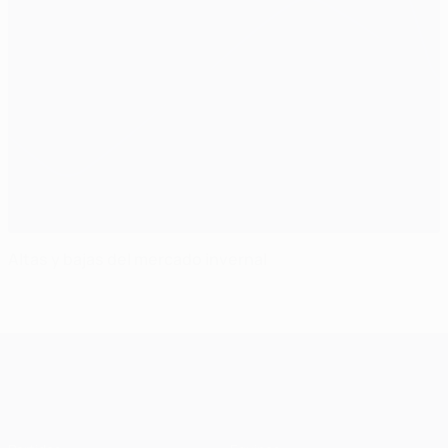
Altas y bajas del mercado invernal
UEFA Champions League