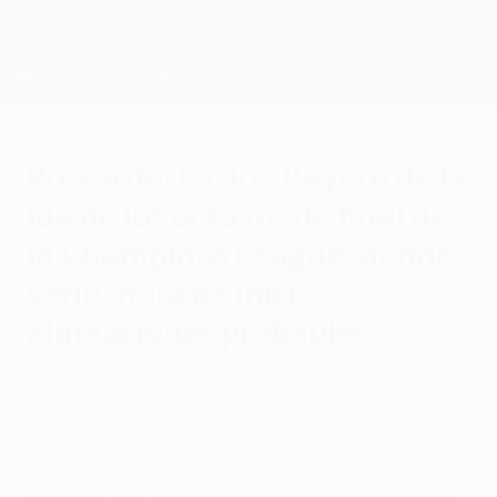
Saltar
al
contenido
Champions League oficial
Consíguela
principal
Resultados en directo y Fantasy
UEFA Champions League
Previa del Lazio - Bayern de la
ida de los octavos de final de
la Champions League: dónde
verlo, hora de inicio,
alineaciones probables
martes, 13 de febrero de 2024
¿Cuándo es? ¿Cómo se puede ver?
¿Cuáles son las alineaciones? Todo lo que
necesitas saber sobre el partido de ida de