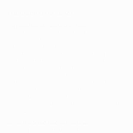
Análisis de los expertos
Francesco Corda, reportero de la Lazio
La Lazio no parte como favorita contra el Bayern, un
grande de la Champions League que ya le eliminó en
esta misma fase hace tres años por un global de 6-2.
Sin embargo, el equipo de Maurizio Sarri tiene poco
que perder y está animado tras el triunfo del fin de
semana en Cagliari, que puso fin a una racha de tres
partidos sin ganar y llevó al capitán Ciro Immobile a la
marca de 200 goles en la Serie A. Con la Lazio habiendo
sumado siete puntos en sus tres partidos en casa de la
fase de grupos, Sarri espera que los aficionados
puedan empujar a su equipo a conseguir otra victoria
memorable.
James Thorogood, reportero del Bayern
La derrota por 3-0 del sábado ante el líder de la