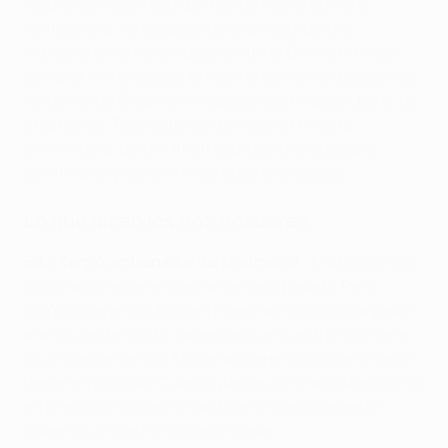
rojiblanco llega a este partido de vuelta con una
ventaja de 2-1, y después de una importante e
impresionante remontada contra el Girona el fin de
semana. Sin embargo, lo más fundamental pueden ser
las ganas de Griezmann, que parece no poder parar de
crear goles. Todo está aún por decidir en esta
eliminatoria, pero el Atleti está decidido a pasar a
semifinales y costará mucho pararle los pies.
Lo que dicen los entrenadores
Edin Terzić, entrenador del Dortmund
: "El Atlético nos
obligó a cometer errores la semana pasada. Pero
mañana tenemos todo en nuestras manos para pasar
a la siguiente ronda. Sabemos que nuestro rival tiene
mucha experiencia. Mañana queremos hacerlo mejor
desde el principio. Cuando juegas contra el Atlético, los
errores individuales se castigan inmediatamente.
Sabemos lo que no nos debe pasar".