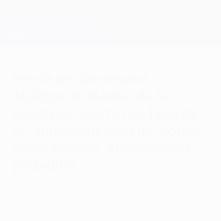
Saltar
al
contenido
Champions League oficial
Consíguela
principal
Resultados en directo y Fantasy
UEFA Champions League
Previa del Dortmund -
Atlético de Madrid de la
vuelta de cuartos de final de
la Champions League: dónde
verlo, horario, alineaciones
probables
martes, 16 de abril de 2024
¿Cuándo es? ¿Cómo se puede ver?