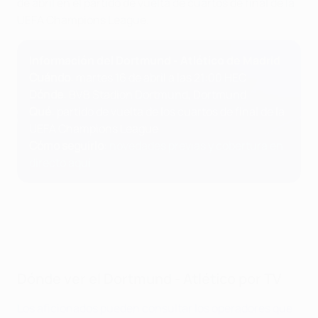
de abril en el partido de vuelta de cuartos de final de la
UEFA Champions League.
Información del Dortmund - Atlético de Madrid
Cuándo
: martes 16 de abril a las 21:00 HEC
Dónde
: BVB Stadion Dortmund, Dortmund
Qué
: partido de vuelta de los cuartos de final de la
UEFA Champions League
Cómo seguirlo
:
novedades previas y cobertura en
directo aquí
Dónde ver el Dortmund - Atlético por TV
Los aficionados pueden consultar los operadores que