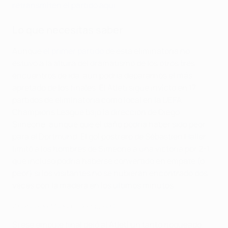
retransmiten el partido aquí
.
Lo que necesitas saber
Aunque
el primer partido
de esta eliminatoria no
estuvo a la altura del dramatismo de los otros tres
encuentros de ida, aún podría depararnos el más
apretado de los finales. El Atleti sigue invicto en 17
partidos de eliminatoria como local en la UEFA
Champions League bajo la dirección de Diego
Simeone, aunque que el daño podría haber sido peor
para el Dortmund. El gol postrero de Sébastien Haller
limitó a los hombres de Simeone a una victoria por 2-1,
que incluso podría haberse convertido en empate (o
peor) si los visitantes no se hubieran encontrado dos
veces con la madera en los últimos minutos.
Atlético de Madrid - Dortmund 2-1
Si ese empuje final dejó al Atleti un tanto noqueado,