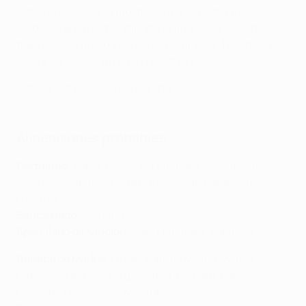
Antoine Griezmann mostró su tranquilidad tras el
pitido del árbitro. "No importa el final", dijo. "Estamos
tranquilos, a gusto y llenos de confianza. Tenemos que
ir allí y conseguir un buen resultado".
Datos y estadísticas del partido
Alineaciones probables
Dortmund
: Kobel; Ryerson, Hummels, Schlotterbeck,
Maatsen; Sabitzer, Emre Can; Brandt, Malen, Adeyemi;
Füllkrug
Sancionado
: ninguno
Apercibido de sanción
: Can, Hummels, Maatsen
Atlético de Madrid
: Oblak; Nahuel Molina, Witsel,
Giménez, Hermoso, Azpilicueta; De Paul, Koke,
Llorente; Griezmann, Morata