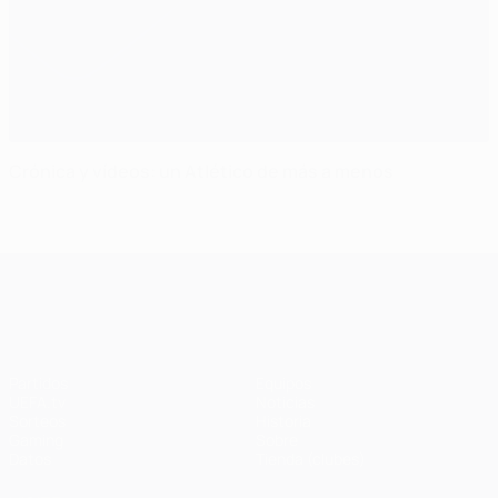
Crónica y vídeos: un Atlético de más a menos
UEFA Champions League
Partidos
Equipos
UEFA.tv
Noticias
Sorteos
Historia
Gaming
Sobre
Datos
Tienda (clubes)