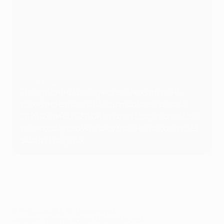
©Getty Images
El mejor entre los mejores se coronará en un
escenario emblemático cuando la temporada
2023/24 de la UEFA Champions League concluya
en el prestigioso Wembley Stadium de Londres el
sábado 1 de junio.
© 1998-2026 UEFA. All rights reserved.
Última actualización: martes, 16 de abril de 2024