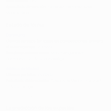
Sancionado
: Lino
Apercibido de sanción
: Giménez, Hermoso, Koke,
Morata, Savić
Estado de forma
Dortmund
Últimos partidos (en todas las competiciones, primero
el más reciente)
: VDDVVV
Resultado más reciente
: Mönchengladbach -
Dortmund 1-2, 13/04, Bundesliga
Atlético de Madrid
Últimos partidos
: VVVDVD
Resultado más reciente
: Atlético de Madrid - Girona 3-
1, 13/04, La Liga
Goles clásicos del Dortmund en la Champions League
La predicción de los expertos