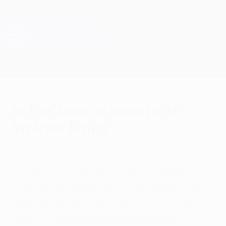
Saltar
al
contenido
Champions League oficial
Consíguela
principal
Resultados en directo y Fantasy
UEFA Champions League
In the Zone: el ímpetu de
Vinícius Júnior
miércoles, 23 de octubre de 2024
El triplete del delantero del Real Madrid
contra el Dortmund le valió la admiración
del panel de Observadores Técnicos de la
UEFA en la
FedEx Performance Zone
.