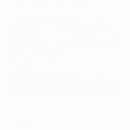
con mucho espacio por la izquierda, en un uno contra
uno con Can.
Su velocidad se impone a la de Can y, en un sprint,
supera a otros dos hombres antes de centrar raso.
Notable también el movimiento de Mbappé, que vuelve
a llamar la atención de los defensas visitantes cuando
ataca la zona del primer palo.
Cuanto más se metía Vinícius Júnior en esas
situaciones de uno contra uno, mayores eran los
quebraderos de cabeza para el Dortmund. Y así,
exactamente 143 días después de
su gol contra ellos
en la final de Wembley
, el brasileño volvió a castigar al
conjunto alemán, de una forma bastante electrizante.
© 1998-2026 UEFA. All rights reserved.
Última actualización: miércoles, 23 de octubre de 2024