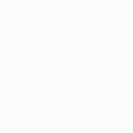
por fuera, lo que le deja sin capacidad de respuesta
cuando el delantero recorta hacia dentro antes de
sacar un tremendo disparo raso que supera a Gregor
Kobel.
"Llámalo juego por bandas a la antigua usanza si
quieres: directo y agresivo", añadió Moyes. "Se trata de
encarar a la gente".
Si Ancelotti sintió que su equipo estuvo "tímido" en la
primera parte, vio "más intensidad, más calidad, más
presión sobre el balón" en la segunda, y el Jugador del
Partido, Vinícius Júnior, lo encarnó con más
recuperaciones de balón tras el descanso (cinco
frente a las tres del primer acto).
El segundo clip del vídeo ofrece otro ejemplo de la
velocidad de Vinícius Júnior. Como los observadores
mencionaron, cada vez encontró más espacios para
amenazar al Dortmund en la segunda parte, y aquí está