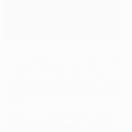
Fue el primer triplete del jugador de 24 años en la UEFA
Champions League y, para los observadores técnicos
de la UEFA que se encontraban en el Santiago
Bernabéu, David Moyes y Aitor Karanka, fue la
insistencia del brasileño a la hora de encarar al rival lo
que resultó fundamental para el juego de ataque del
Madrid.
Vinícius Júnior fue el jugador que más veces rompió la
línea (ocho), y su producción ofensiva aumentó a
medida que crecía la intensidad del Madrid en la