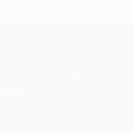
UEFA Champions League
Partidos
Equipos
UEFA.tv
Noticias
Sorteos
Historia
Gaming
Sobre
Datos
Tienda (clubes)
VISITE
TAMBIÉN
UEFA.com
Fundación de la
UEFA
SÍGANOS EN