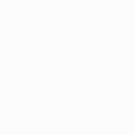
segunda parte, como demostraremos en este análisis
de la
FedEx Performance Zone
.
"Vinícius Júnior empezó a atacar a la gente en el uno
contra uno y fue cogiendo más ritmo a medida que
avanzaba el partido", explicó Moyes.
La espectacular actuación de Vinícius
Lo ilustra a la perfección el segundo gol de la noche del
delantero madridista, que supuso el 4-2. Desde el
punto de vista técnico, llama la atención la velocidad
del número 7 del Madrid, que acelera hacia arriba con
el balón en los pies y deja atrás a Emre Can.
Vale la pena observar cómo la carrera de Kylian Mbappé
inquieta al jugador del Dortmund, Waldemar Anton.
Mientras tanto, la posición de Niklas Süle, el hombre
que trata de bloquear el camino de Vinícius Júnior,
sugiere que está preocupado por si el brasileño le pasa