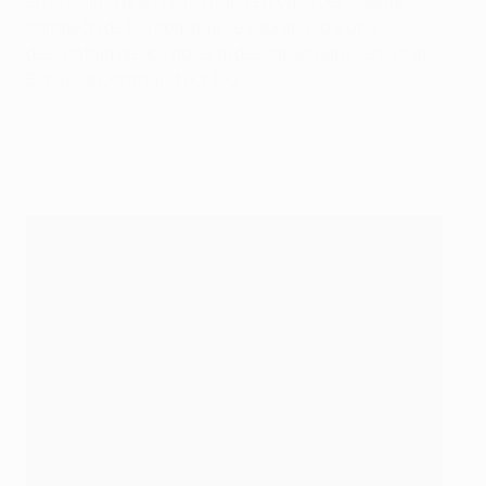
en la última gran remontada en casa del vigente
campeón de Europa, que se sobrepuso a una
desventaja de dos goles al descanso para
vencer al
Borussia Dortmund por 5-2
.