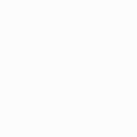
frente a los siete del Milan, y está por encima de su rival
italiano en la clasificación de 2024/25 tras sus
victorias en casa contra el Stuttgart (3-1) y, en una
repetición de la final de la temporada pasada, contra el
Borussia Dortmund (5-2 en un partido en el que iba
perdiendo 0-2 al descanso), aunque perdió 1-0 en casa
del LOSC Lille en la segunda jornada.
Real Madrid - Dortmund 5-2
En la tercera jornada, el Milan se impuso por 3-1 al Club
Brugge, después de haber perdido 1-3 en casa contra el
Liverpool y 1-0 en el campo del Bayer Leverkusen.
Enfrentamientos previos