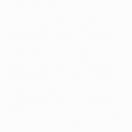
El Madrid superó al Leipzig en octavos de final (0-1 en
Alemania, 1-1 en Madrid) antes de empatar épicamente
contra el vigente campeón, el Manchester City (3-3 en
casa, 1-1 a domicilio, 3-4 en los penaltis), y superar al
Bayern München (2-2 a domicilio, 2-1 en casa) para
derrotar al Dortmund por 2-0 en la final de Wembley.
El Madrid está en la Champions League por 29ª vez, un
récord de la competición que comparte con el
Barcelona. Se quedó fuera por última vez en 1996/97 y
se ha clasificado para las rondas eliminatorias en las
28 campañas.
El equipo español ha ganado 19 de sus últimos 25
partidos europeos en casa (cuatro empates y dos
derrotas).
Los blancos conquistaron su segundo título de Liga en
tres años, y el 36º en total, en la 2023/24.