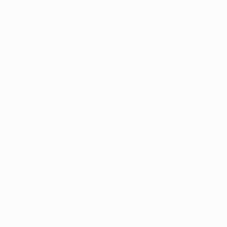
Emerson Royal (Betis 2019–21, Barcelona 2021)
Alessandro Florenzi (Valencia 2020)
Yunus Musah (Valencia 2020–23)
Matteo Gabbia (Villarreal 2023 cedido)
Real Madrid - Milan: golazos de Kaká
Han jugado en Italia:
Brahim Díaz (Milan 2020–23)
Antonio Rüdiger (Roma 2015–17)
Han jugado juntos:
Thibaut Courtois y Álvaro Morata, Ruben Loftus-
Cheek, Fikayo Tomori, Tammy Abraham (Chelsea)
Antonio Rüdiger y Álvaro Morata, Christian Pulišić,
Ruben Loftus-Cheek, Fikayo Tomori, Tammy Abraham
(Chelsea)
Antonio Rüdiger y Alessandro Florenzi (Roma 2015–17)
Kylian Mbappé y Alessandro Florenzi (Paris Saint-
Germain 2020/21)