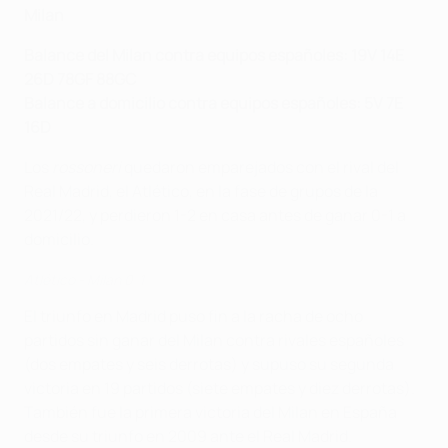
Milan
Balance del Milan contra equipos españoles: 19V 14E
26D 78GF 88GC
Balance a domicilio contra equipos españoles: 5V 7E
16D
Los
rossoneri
quedaron emparejados con el rival del
Real Madrid, el Atlético, en la fase de grupos de la
2021/22, y perdieron 1-2 en casa antes de ganar 0-1 a
domicilio.
Atlético - Milan 0-1
El triunfo en Madrid puso fin a la racha de ocho
partidos sin ganar del Milan contra rivales españoles
(dos empates y seis derrotas) y supuso su segunda
victoria en 19 partidos (siete empates y diez derrotas).
También fue la primera victoria del Milan en España
desde su triunfo en 2009 ante el Real Madrid.