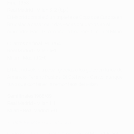
Final 1958
Real Madrid - Milan 3-2 (t.p.)
El Madrid completó un triplete de Copas de Europa en
Bruselas a pesar de ir dos veces por detrás en el
marcador. Paco Gento acabó finalmente con el Milan.
Cuartos de final 1963/64
Real Madrid - Milan 4-1
Milan - Madrid 2-0
El Madrid volvió a pasar gracias a los goles en la ida de
Amancio, Ferenc Puskás, Di Stéfano y Gento, aunque
tuvo que contener la remontada del Milan.
Semifinales 1988/89
Real Madrid - Milan 1-1
Milan - Real Madrid 5-0
19/04/89: El Milan golea al Madrid
Carlo Ancelotti, actual entrenador del Madrid, Frank