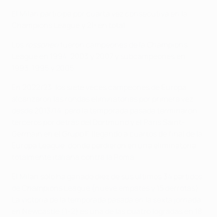
El Milan participa por cuarta vez consecutiva en la
Champions League y 21ª en total.
Los
rossoneri
fueron campeones de la Champions
League en 1994, 2003 y 2007 y subcampeones en
1993, 1995 y 2005.
En 2022/23, los siete veces campeones de Europa
alcanzaron las rondas eliminatorias por primera vez
desde 2013/14, pero la temporada pasada terminaron
terceros por detrás del Dortmund y el Paris Saint-
Germain en el Grupo F, llegando a cuartos de final de la
Europa League, donde perdieron en una eliminatoria
totalmente italiana contra la Roma.
El Milan sólo ha ganado diez de sus últimos 34 partidos
de Champions League (nueve empates y 15 derrotas).
La victoria de la temporada pasada en la sexta jornada
en Newcastle (1-2) es una de las cuatro logradas en 18