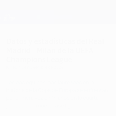
Saltar
al
contenido
Champions League oficial
Consíguela
principal
Resultados en directo y Fantasy
UEFA Champions League
Datos y estadísticas del Real
Madrid - Milan de la UEFA
Champions League
lunes, 4 de noviembre de 2024
Los dos equipos más laureados en la
historia de la Copa de Europa se enfrentan
por primera vez en 14 años en la cuarta
jornada de la nueva fase liga.