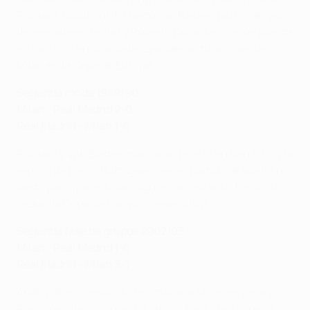
Rijkaard, Ruud Gullit, Marco van Basten (autor del gol
del empate en la ida) y Roberto Donadoni vieron puerta
en San Siro en una de las grandes actuaciones del
Milan en la Copa de Europa.
Segunda ronda 1989/90
Milan - Real Madrid 2-0
Real Madrid - Milan 1-0
Rijkaard y Van Basten marcaron pronto en San Siro, y la
réplica de Emilio Butragueño en el partido de vuelta no
bastó para que el Milan siguiera avanzando hacia su
segunda Copa de Europa consecutiva.
Segunda fase de grupos 2002/03
Milan - Real Madrid 1-0
Real Madrid - Milan 3-1
Andriy Shevchenko dio la victoria al Milan en casa y
Raúl González, con un doblete, al Madrid en España.