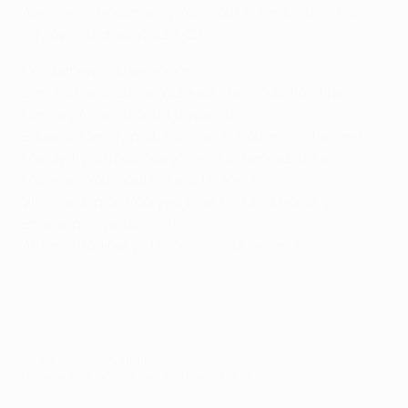
Aurélien Tchouaméni y Youssouf Fofana, Strahinja
Pavlović (Monaco 2020–22)
Compañeros de selección:
Dani Carvajal, Lucas Vázquez, Dani Ceballos, Fran
García y Álvaro Morata (España)
Eduardo Camavinga, Aurélien Tchouaméni, Ferland
Mendy, Kylian Mbappé y Theo Hernández, Mike
Maignan, Youssouf Fofana (Francia)
Vinícius Júnior, Rodrygo, Éder Militão, Endrick y
Emerson Royal (Brasil)
Antonio Rüdiger y Malick Thiaw (Alemania)
© 1998-2026 UEFA. All rights reserved.
Última actualización: lunes, 4 de noviembre de 2024