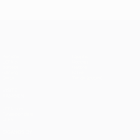
UEFA Champions League
Partidos
Equipos
UEFA.tv
Noticias
Sorteos
Historia
Gaming
Sobre
Datos
Tienda (clubes)
VISITE
TAMBIÉN
UEFA.com
Fundación de la
UEFA
SÍGANOS EN