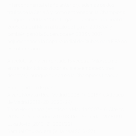
Intercontinental el año anterior), además de dos
títulos de la Serie A y, como entrenador, la Champions
League en 2003 y 2007, llegando también a la final de
2005. Guió al Milan al título de liga en 2003/04 y
también ganó la Supercopa en 2003 y 2007,
adjudicándose la Copa Mundial de Clubes de la FIFA en
ese último año.
Ancelotti se ha enfrentado 15 veces al Milan como
entrenador (cinco victorias, siete empates y tres
derrotas), aunque nunca en la Champions League.
Han jugado en España:
Álvaro Morata (Real Madrid 2008–14,2016/17, Atlético
de Madrid 2019–20, 2022–24)
Theo Hernández (Atlético de Madrid 2007–16, Alavés
2016/17, Real Madrid 2017/18, Real Sociedad 2018/19)
Luka Jović (2019–21, 2021/22)
Samuel Chukwueze (Villarreal 2018–23)