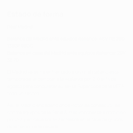
Estado de forma
Real Madrid
Balance del Madrid ante equipos italianos: 46V 11E 26D
138GF 98GC
Balance en casa del Madrid ante equipos italianos: 29V
3E 7D
El Madrid ya se ha enfrentado a un rival italiano esta
temporada, al derrotar a la Atalanta por 2-0 el 14 de
agosto para conquistar su sexta Supercopa de la UEFA,
todo un récord.
Así, el Madrid encadenó once victorias consecutivas
contra equipos de la Serie A, tras imponerse a domicilio
por 2-3 y en casa por 4-2 al Napoli en la fase de grupos
de la temporada pasada.