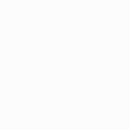
Cómo usar el Simulador de resultad
El simulador de resultados es gratuito y fácil de usar:
Introduce los pronósticos:
introduce tus pronósticos de re
marcadores en directo de partidos que se estén jugando.
Consulta la clasificación actualizada:
observa cómo se ajus
Explora los escenarios de las eliminatorias:
cambia a 'Ver c
¿Listo para saber el futuro de tu e
¡Consulta la
clasificación actual
y empieza a
hacer pronós
Cuando los equipos están igualados a puntos, el simulador t
incluidos.
Las clasificaciones sólo serán definitivas una vez validada