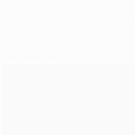
© 1998-2026 UEFA. All rights reserved.
Última actualización: lunes, 24 de nov
Seleccionado para ti