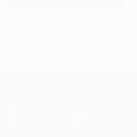
© 1998-2026 UEFA. All rights reserved.
Última actualización: miércoles, 27 de agosto de 2025
UEFA Champions League
Partidos
Equipos
UEFA.tv
Noticias
Sorteos
Historia
Gaming
Sobre
Datos
Tienda (clubes)