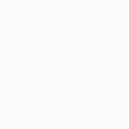
Por su parte, el balón de la Women's Champions
League se inspira en el espacio profundo y la aurora
boreal, con hexágonos entre las estrellas blancas
acabados en morado oscuro y superpuestos con un
degradado técnico en verde neón y fluidas pinturas en
verde neón inspiradas en el movimiento solar de la
aurora boreal. Los detalles finales de estrellas
luminosas en rosa y blanco, que reflejan el brillo del
espacio profundo, le dan al balón su brillo definitivo.
Ambos balones se completan con el logotipo Badge of
Sport de adidas y los respectivos logotipos de la
Champions League, rematando los diseños que rinden
homenaje al destino.
Los balones oficiales de la Champions League de esta
temporada incorporan una serie de tecnologías de
adidas que han sido sometidas a rigurosas pruebas en