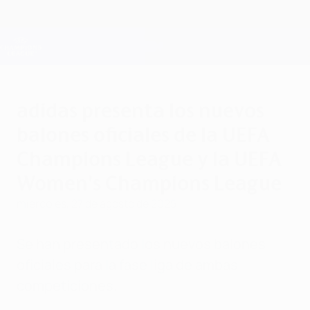
Saltar
al
contenido
Champions League oficial
Consíguela
principal
Resultados en directo y Fantasy
UEFA Champions League
adidas presenta los nuevos
balones oficiales de la UEFA
Champions League y la UEFA
Women's Champions League
miércoles, 27 de agosto de 2025
Se han presentado los nuevos balones
oficiales para la fase liga de ambas
competiciones.