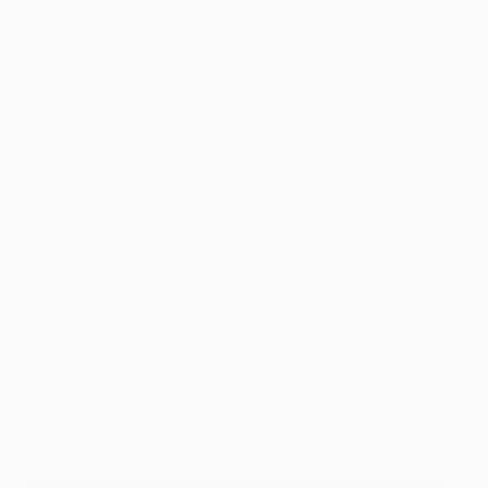
los play-offs de la Champions League, se inspira en el
cielo nocturno. Por su parte, el balón de la Women's
Champions League se inspira en el espacio profundo y
la aurora boreal, rindiendo homenaje a las estrellas del
fútbol en su camino hacia Budapest y Oslo, las
ciudades anfitrionas de las respectivas finales en
mayo.
El diseño de ambos balones presenta las emblemáticas
estrellas de la Champions League grabadas en relieve
sobre una base blanca, realzadas por inspiraciones
únicas extraídas del firmamento. El balón de la
Champions League se inspira en el cielo nocturno, con
estrellas perfiladas en dorado y pintadas en azul,
complementadas con signos del zodíaco dibujados a
mano en dorado que simbolizan hazañas heroicas y
destinos celestiales.