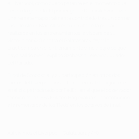
el Liverpool, como quedó patente en el momento que
desató la goleada. El primer gol de Dominik Szoboszlai,
una remate magistralmente controlado tras un córner
raso de Alexis Mac Allister, fue fruto de la preparación
realizada en los entrenamientos la víspera de su
victoria por 4-0 contra el Galatasaray. “Ayer lo
practicamos en el entrenamiento y me alegro de que
haya salido bien”, explicó Szoboszlai, elegido Jugador
del Partido.
El gol de Szoboszlai y su participación en otros dos
tantos del Liverpool son el tema central del siguiente
análisis, patrocinado por FedEx, en el que el observador
técnico de la UEFA Erik ten Hag evalúa su contribución
a la remontada de los 'Reds' en los octavos de final.
Así vivimos el Liverpool - Galatasaray 4-0