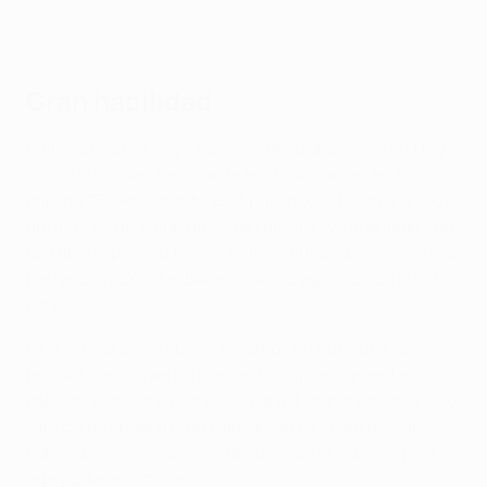
In the Zone: 'tiempo y control' del disparo de Szoboszlai
Gran habilidad
Empezando por el gol decisivo de Szoboszlai, Ten Hag
elogió la calidad técnica de esa finalización en el
minuto 25. “Realmente está pasando el balón a la red”,
afirmó. “Es un balón difícil de rematar, ya que llega con
un rebote, pero su timing es magnífico. Lo controla a la
perfección. Envía el balón al único espacio que queda
libre”.
Es aún más admirable si tenemos en cuenta que
remata con su pierna izquierda, supuestamente más
débil, ajustando su zancada para disparar con ese lado,
tal y como observó Ten Hag, quien también destacó
cómo sus compañeros le despejaron el espacio para
que pudiera rematar.