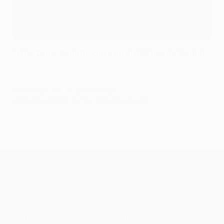
In the Zone: Sørloth, clave en el Atlético de Madrid
© 1998-2026 UEFA. All rights reserved.
Última actualización: viernes, 20 de marzo de 2026
UEFA Champions League
Partidos
Equipos
UEFA.tv
Noticias