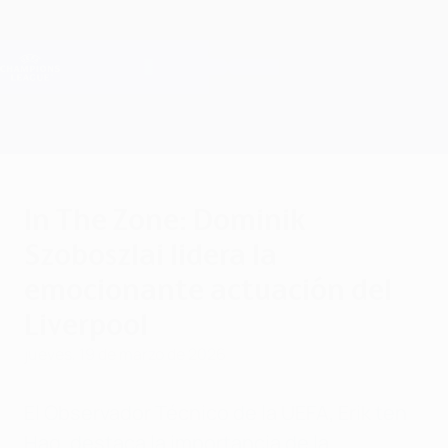
Saltar
al
contenido
Champions League oficial
Consíguela
principal
Resultados en directo y Fantasy
UEFA Champions League
In The Zone: Dominik
Szoboszlai lidera la
emocionante actuación del
Liverpool
jueves, 19 de marzo de 2026
El Observador Técnico de la UEFA, Erik ten
Hag, destaca la importancia de la