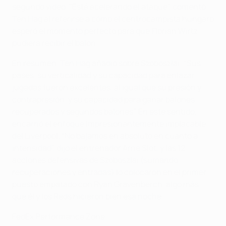
segundo vídeo. "Está acelerando el ataque", comentó
Ten Hag al referirse a cómo el centrocampista húngaro
esperó el momento perfecto para que Florian Wirtz
pudiera recibir el balón.
En resumen, Ten Hag añadió sobre Szoboszlai: “Sus
pases, su verticalidad y su capacidad para enlazar
jugadas fueron excelentes, al igual que su presión y
contrapresión, y su capacidad para ganar balones
recuperados y segundos balones”. En este sentido,
encarnó el enfoque impresionantemente implacable
del Liverpool. “No bajamos en absoluto en cuanto a
intensidad”, dijo el entrenador Arne Slot, y las 12
acciones defensivas de Szoboszlai (sumando
recuperaciones y entradas) lo colocaron en el primer
puesto empatado con Ryan Gravenberch, algo más
que él y los Reds hicieron bien esa noche.
FedEx Performance Zone