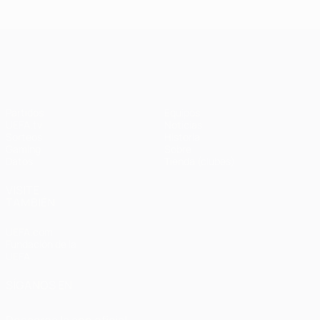
UEFA Champions League
Partidos
Equipos
UEFA.tv
Noticias
Sorteos
Historia
Gaming
Sobre
Datos
Tienda (clubes)
VISITE
TAMBIÉN
UEFA.com
Fundación de la
UEFA
SÍGANOS EN