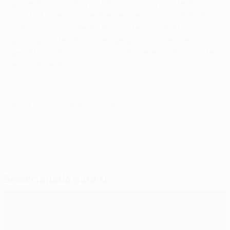
ganando sus cuatro partidos restantes para terminar
quinto. Eso le llevó a enfrentarse en octavos de final a
Tekkz, un clásico del FC Pro que terminó 8-8 tras la
prórroga, antes de que Vejrgang se impusiera en los
penaltis. El drama continuó en Budapest y, finalmente,
el danés se alzó con la victoria.
© 1998-2026 UEFA. All rights reserved.
Última actualización: martes, 2 de junio de 2026
Seleccionado para ti