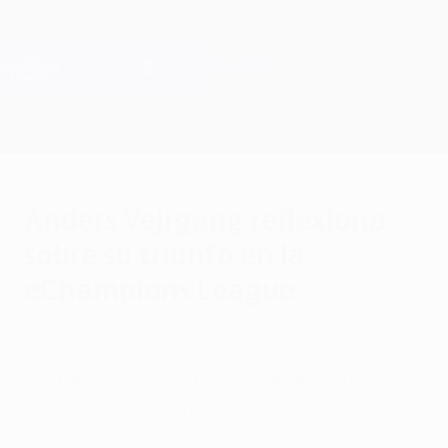
Saltar
al
contenido
Champions League oficial
Consíguela
principal
Resultados en directo y Fantasy
UEFA Champions League
Anders Vejrgang reflexiona
sobre su triunfo en la
eChampions League
martes, 2 de junio de 2026
"Es mejor no jugar bien y ganar", afirmó
Anders Vejrgang tras conquistar por
primera vez el título de la eChampions