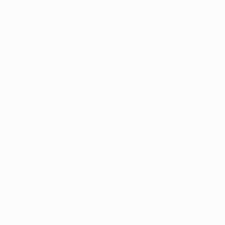
El jugador número 1 del mundo de FC Pro venció a
Nicolas99fc por 6-5 en cuartos de final, superó a
Samugamer por el mismo marcador en semifinales y, a
continuación, se impuso a HHezerS por 3-2 en la gran
final para hacerse con el título de la eChampions
League.
El joven de 20 años admitió que no fue una actuación
memorable para sus propios estándares. "En cuanto al
juego, la verdad es que no jugué tan bien", dijo
Vejrgang, que juega en el Como a nivel de clubes. "Los
tres partidos [de la fase final] los gané por un gol.
Puedo jugar mejor. Sigo queriendo seguir ganando, y
sé que soy capaz de hacerlo".
Vejrgang también tuvo que demostrar su valía en la
fase liga tras comenzar con una derrota y un empate,