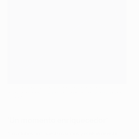
Los representantes de los clubes podrían reunirse e
intercambiar información de manera informal en la sede de
la UEFA
'Un momento enriquecedor'
“Los clubes son nuestros socios y el alma de esta