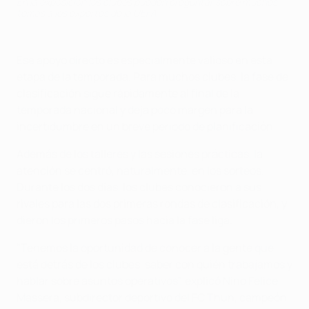
En la exposición los clubes pueden preguntar sobre muchos
temas a los expertos de la UEFA
Ese apoyo directo es especialmente valioso en esta
etapa de la temporada. Para muchos clubes, la fase de
clasificación sigue rápidamente al final de la
temporada nacional y deja poco margen para la
incertidumbre en un breve periodo de planificación.
Además de los talleres y las sesiones prácticas, la
atención se centró, naturalmente, en los sorteos.
Durante los dos días, los clubes conocieron a sus
rivales para las dos primeras rondas de clasificación, y
dieron los primeros pasos hacia la fase liga.
"Tenemos la oportunidad de conocer a la gente que
está detrás de los clubes, saber con quién trabajamos y
hablar sobre asuntos operativos", explicó Nino Felice
Massera, subdirector deportivo del FC Thun, campeón