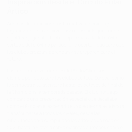
Inspiración desde el Círculo Polar
Ártico
Además de las sesiones informativas técnicas y
logísticas, el evento sirve para recordar lo que puede
significar jugar al fútbol europeo más allá del próximo
sorteo o del próximo partido: una oportunidad para que
los clubes crezcan, aprendan y se preparen para el
futuro.
Las recientes experiencias del Bodø/Glimt son un
ejemplo perfecto para los clubes de toda Europa, como
lo demuestra su aventura hasta los octavos de final de
la Champions la temporada pasada. El club noruego
compartió una presentación especial que detallaba
cómo el éxito en el escenario europeo les ha ayudado a
transformarse a todos los niveles, desde las
dificultades para cumplir con los criterios de sede en
2021 hasta la victoria sobre gigantes europeos como el