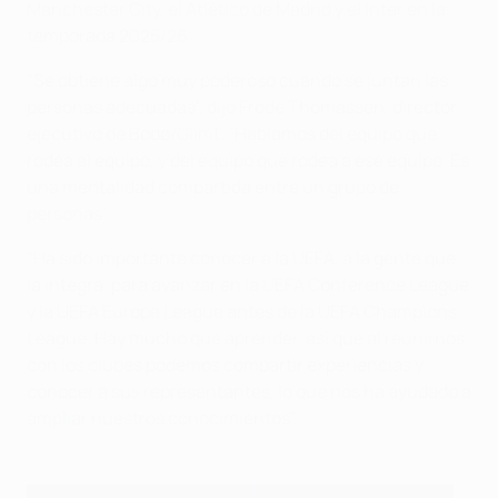
Manchester City, el Atlético de Madrid y el Inter en la
temporada 2025/26.
"Se obtiene algo muy poderoso cuando se juntan las
personas adecuadas", dijo Frode Thomassen, director
ejecutivo de Bodø/Glimt. "Hablamos del equipo que
rodea al equipo, y del equipo que rodea a ese equipo. Es
una mentalidad compartida entre un grupo de
personas".
"Ha sido importante conocer a la UEFA, a la gente que
la integra, para avanzar en la UEFA Conference League
y la UEFA Europa League antes de la UEFA Champions
League. Hay mucho que aprender, así que al reunirnos
con los clubes podemos compartir experiencias y
conocer a sus representantes, lo que nos ha ayudado a
ampliar nuestros conocimientos".