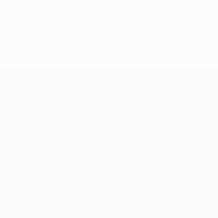
© 1998-2026 UEFA. All rights reserved.
Última actualización: miércoles, 17 de junio de 2026
UEFA Champions League
Partidos
Equipos
UEFA.tv
Noticias
Sorteos
Historia
Gaming
Sobre
Datos
Tienda (clubes)
VISITE
TAMBIÉN
UEFA.com
Fundación de la