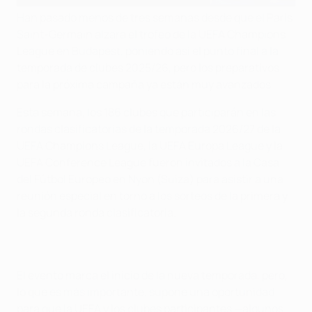
Han pasado menos de tres semanas desde que el Paris
Saint-Germain alzara el trofeo de la UEFA Champions
League en Budapest, poniendo así el punto final a la
temporada de clubes 2025/26, pero los preparativos
para la próxima campaña ya están muy avanzados.
Esta semana, los 186 clubes que participarán en las
rondas clasificatorias de la temporada 2026/27 de la
UEFA Champions League, la UEFA Europa League y la
UEFA Conference League fueron invitados a la Casa
del Fútbol Europeo en Nyon (Suiza) para asistir a una
reunión especial en torno a los sorteos de la primera y
la segunda ronda clasificatoria.
El evento marca el inicio de la nueva temporada, pero,
lo que es más importante, supone una oportunidad
para que la UEFA y los clubes participantes —algunos