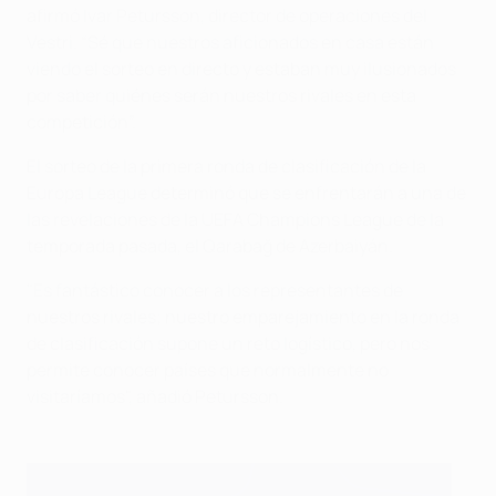
afirmó Ivar Petursson, director de operaciones del
Vestri. “Sé que nuestros aficionados en casa están
viendo el sorteo en directo y estaban muy ilusionados
por saber quiénes serán nuestros rivales en esta
competición”.
El sorteo de la primera ronda de clasificación de la
Europa League determinó que se enfrentarán a una de
las revelaciones de la UEFA Champions League de la
temporada pasada, el Qarabağ de Azerbaiyán.
"Es fantástico conocer a los representantes de
nuestros rivales; nuestro emparejamiento en la ronda
de clasificación supone un reto logístico, pero nos
permite conocer países que normalmente no
visitaríamos", añadió Petursson.