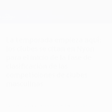
Saltar
al
contenido
Champions League oficial
Consíguela
principal
Resultados en directo y Fantasy
UEFA Champions League
La temporada empieza aquí:
los clubes se citan en Nyon
para el inicio de la fase de
clasificación de las
competiciones de clubes
masculinas
miércoles, 17 de junio de 2026
Se ha invitado a representantes de los