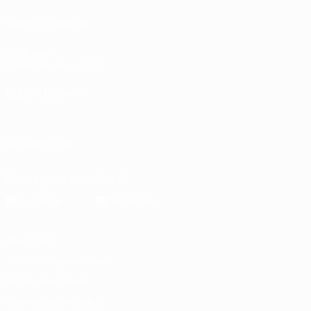
VISITE TAMBIÉN
UEFA.com
Fundación de la UEFA
ELEGIR IDIOMA
Español
English
Français
Deutsch
Русский
Español
Italiano
SÍGANOS EN
Descarga la app oficial
Privacidad
Términos y condiciones
Política de cookies
Ajustes de privacidad