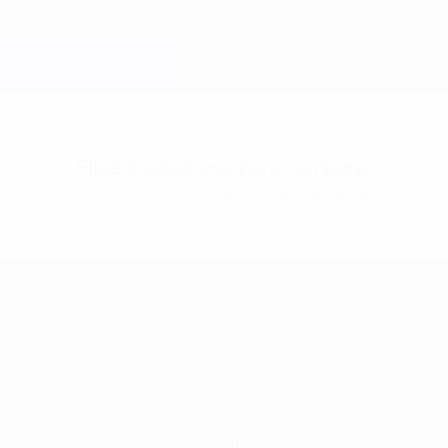
Elige 2 jugadores para comparar
ira las estadísticas claves y todos sus enfrentamientos previ
Equipos
Noticias
Historia
Sobre
Tienda (clubes)