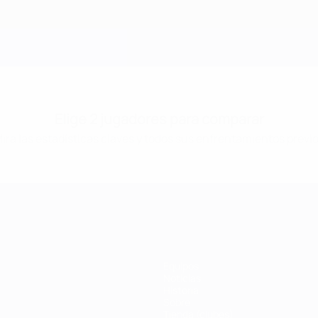
Elige 2 jugadores para comparar
ira las estadísticas claves y todos sus enfrentamientos previ
Equipos
Noticias
Historia
Sobre
Tienda (clubes)