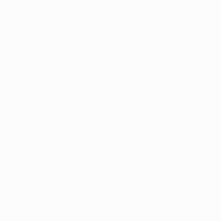
VISITE TAMBIÉN
UEFA.com
Fundación de la UEFA
ELEGIR IDIOMA
Español
English
Français
Deutsch
Русский
Español
Italiano
SÍGANOS EN
Descarga la app oficial
Privacidad
Términos y condiciones
Política de cookies
Ajustes de privacidad