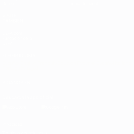
Datos
Tienda (clubes)
VISITE
TAMBIÉN
UEFA.com
Fundación de la
UEFA
ELEGIR IDIOMA
Español
English
Français
Deutsch
Русский
Español
Italiano
Português
العربية
SÍGANOS EN
Descarga la app oficial
Privacidad
Términos y condiciones