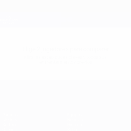
Saltar
al
contenido
Champions League oficial
Consíguela
principal
Resultados en directo y Fantasy
UEFA Champions League
Elige 2 jugadores para comparar
Mira las estadísticas claves y todos sus
enfrentamientos previos
UEFA Champions League
Partidos
Equipos
UEFA.tv
Noticias
Sorteos
Historia
Gaming
Sobre