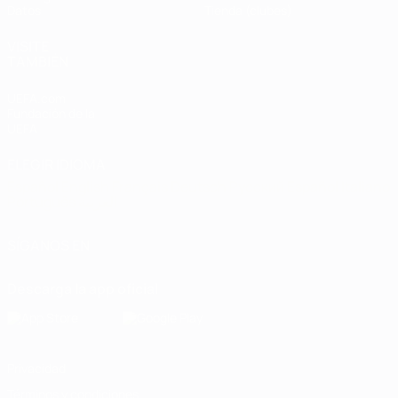
Datos
Tienda (clubes)
VISITE
TAMBIÉN
UEFA.com
Fundación de la
UEFA
ELEGIR IDIOMA
Español
English
Français
Deutsch
Русский
Español
Italiano
Português
العربية
SÍGANOS EN
Descarga la app oficial
Privacidad
Términos y condiciones