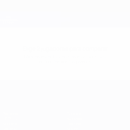
Saltar
al
contenido
Champions League oficial
Consíguela
principal
Resultados en directo y Fantasy
UEFA Champions League
Elige 2 jugadores para comparar
Mira las estadísticas claves y todos sus
enfrentamientos previos
UEFA Champions League
Partidos
Equipos
UEFA.tv
Noticias
Sorteos
Historia
Gaming
Sobre