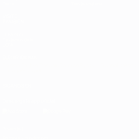
Datos
Tienda (clubes)
VISITE
TAMBIÉN
UEFA.com
Fundación de la
UEFA
ELEGIR IDIOMA
Español
English
Français
Deutsch
Русский
Español
Italiano
Português
العربية
SÍGANOS EN
Descarga la app oficial
Privacidad
Términos y condiciones