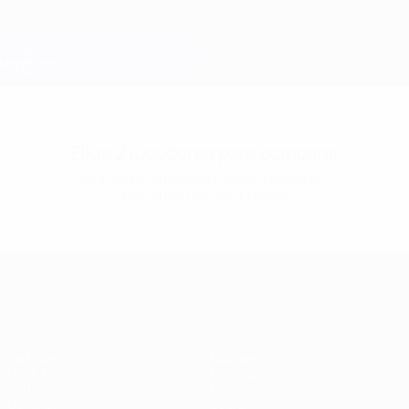
Saltar
al
contenido
Champions League oficial
Consíguela
principal
Resultados en directo y Fantasy
UEFA Champions League
Elige 2 jugadores para comparar
Mira las estadísticas claves y todos sus
enfrentamientos previos
UEFA Champions League
Partidos
Equipos
UEFA.tv
Noticias
Sorteos
Historia
Gaming
Sobre