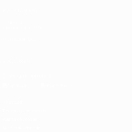
VISITE TAMBIÉN
UEFA.com
Fundación de la UEFA
ELEGIR IDIOMA
Español
English
Français
Deutsch
Русский
Español
Italiano
SÍGANOS EN
Descarga la app oficial
Privacidad
Términos y condiciones
Política de cookies
Ajustes de privacidad