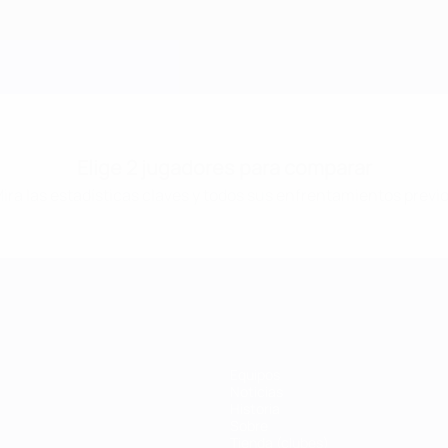
Elige 2 jugadores para comparar
ira las estadísticas claves y todos sus enfrentamientos previ
Equipos
Noticias
Historia
Sobre
Tienda (clubes)