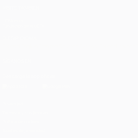
VISITE TAMBIÉN
UEFA.com
Fundación de la UEFA
ELEGIR IDIOMA
Español
English
Français
Deutsch
Русский
Español
Italiano
SÍGANOS EN
Descarga la app oficial
Privacidad
Términos y condiciones
Política de cookies
Ajustes de privacidad