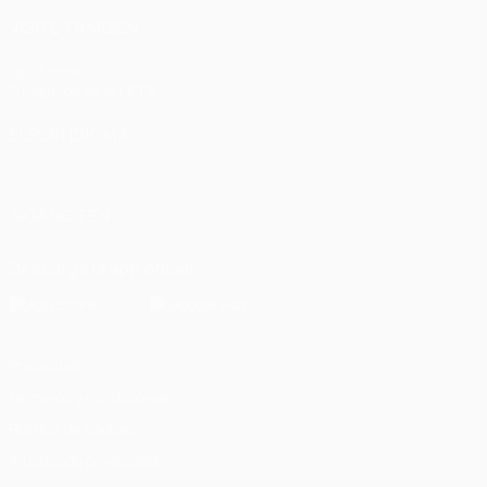
VISITE TAMBIÉN
UEFA.com
Fundación de la UEFA
ELEGIR IDIOMA
Español
English
Français
Deutsch
Русский
Español
Italiano
SÍGANOS EN
Descarga la app oficial
Privacidad
Términos y condiciones
Política de cookies
Ajustes de privacidad