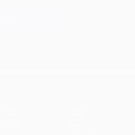
Saltar
al
contenido
Champions League oficial
Consíguela
principal
Resultados en directo y Fantasy
UEFA Champions League
UEFA Champions League
Partidos
Equipos
UEFA.tv
Noticias
Sorteos
Historia
Gaming
Sobre
Datos
Tienda (clubes)