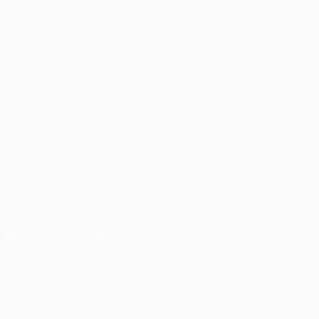
VISITE
TAMBIÉN
UEFA.com
Fundación de la
UEFA
ELEGIR IDIOMA
Español
English
Français
Deutsch
Русский
Español
Italiano
Português
العربية
SÍGANOS EN
Descarga la app oficial
Privacidad
Términos y condiciones
Política de cookies