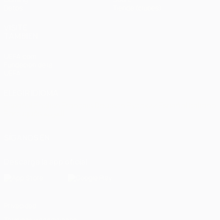
Datos
Tienda (clubes)
VISITE
TAMBIÉN
UEFA.com
Fundación de la
UEFA
ELEGIR IDIOMA
Español
English
Français
Deutsch
Русский
Español
Italiano
Português
العربية
SÍGANOS EN
Descarga la app oficial
Privacidad
Términos y condiciones