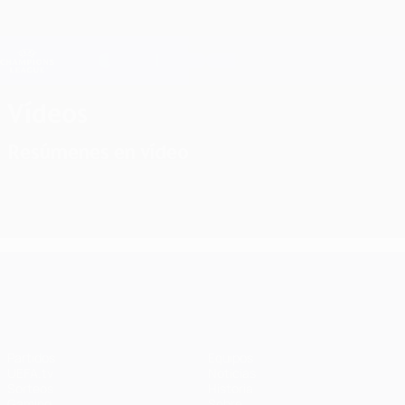
Saltar
al
contenido
Champions League oficial
Consíguela
principal
Resultados en directo y Fantasy
UEFA Champions League
Vídeos
Resúmenes en vídeo
UEFA Champions League
Partidos
Equipos
UEFA.tv
Noticias
Sorteos
Historia
Gaming
Sobre