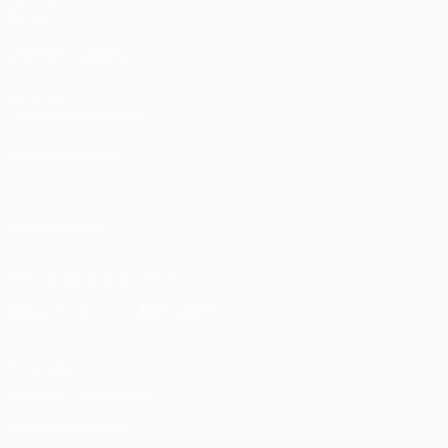
Datos
VISITE TAMBIÉN
UEFA.com
Fundación de la UEFA
ELEGIR IDIOMA
Español
English
Français
Deutsch
Русский
Español
Italiano
SÍGANOS EN
Descarga la app oficial
Privacidad
Términos y condiciones
Política de cookies