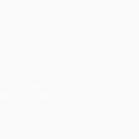
Datos
VISITE TAMBIÉN
UEFA.com
Fundación de la UEFA
ELEGIR IDIOMA
Español
English
Français
Deutsch
Русский
Español
Italiano
SÍGANOS EN
Descarga la app oficial
Privacidad
Términos y condiciones
Política de cookies