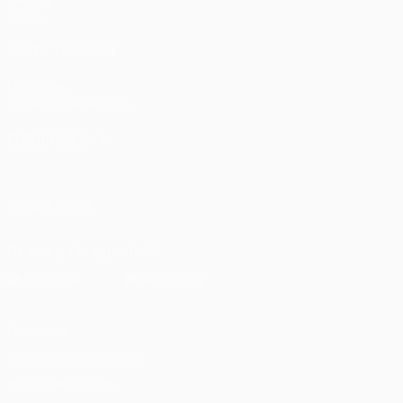
Datos
VISITE TAMBIÉN
UEFA.com
Fundación de la UEFA
ELEGIR IDIOMA
Español
English
Français
Deutsch
Русский
Español
Italiano
SÍGANOS EN
Descarga la app oficial
Privacidad
Términos y condiciones
Política de cookies