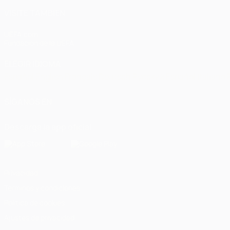
VISITE TAMBIÉN
UEFA.com
Fundación de la UEFA
ELEGIR IDIOMA
Español
English
Français
Deutsch
Русский
Español
Italiano
SÍGANOS EN
Descarga la app oficial
Privacidad
Términos y condiciones
Política de cookies
Ajustes de privacidad