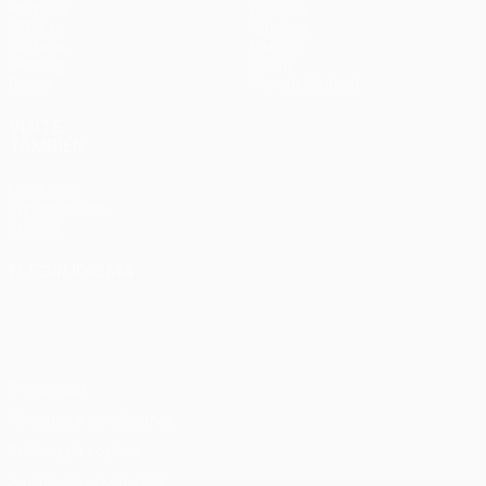
Partidos
Equipos
UEFA.tv
Noticias
Sorteos
Historia
Gaming
Sobre
Datos
Tienda (clubes)
VISITE
TAMBIÉN
UEFA.com
Fundación de
la UEFA
ELEGIR IDIOMA
Español
English
Français
Deutsch
Русский
Español
Italiano
Português
Privacidad
Términos y condiciones
Política de cookies
Ajustes de privacidad