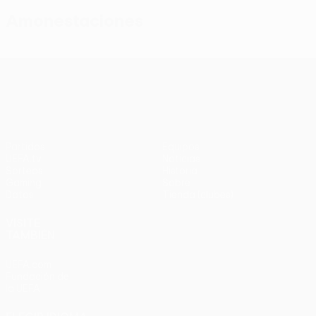
Amonestaciones
UEFA Conference League
Partidos
Equipos
UEFA.tv
Noticias
Sorteos
Historia
Gaming
Sobre
Datos
Tienda (clubes)
VISITE
TAMBIÉN
UEFA.com
Fundación de
la UEFA