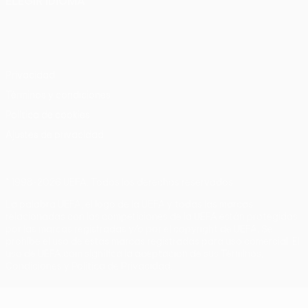
ELEGIR IDIOMA
Español
English
Français
Deutsch
Русский
Español
Italiano
Português
Privacidad
Términos y condiciones
Política de cookies
Ajustes de privacidad
© 1998-2026 UEFA. Todos los derechos reservados
La palabra UEFA, el logo de la UEFA y todas las marcas
relacionadas con las competiciones de la UEFA están protegidas
por las marcas registradas y/o por el copyright de UEFA. Se
prohíbe el uso de estas marcas registradas para uso comercial. El
uso de UEFA.com significa la aceptación de sus Términos,
Condiciones y Política de Privacidad.