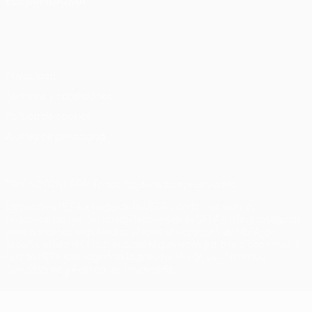
ELEGIR IDIOMA
Español
English
Français
Deutsch
Русский
Español
Italiano
Português
Privacidad
Términos y condiciones
Política de cookies
Ajustes de privacidad
© 1998-2026 UEFA. Todos los derechos reservados
La palabra UEFA, el logo de la UEFA y todas las marcas
relacionadas con las competiciones de la UEFA están protegidas
por las marcas registradas y/o por el copyright de UEFA. Se
prohíbe el uso de estas marcas registradas para uso comercial. El
uso de UEFA.com significa la aceptación de sus Términos,
Condiciones y Política de Privacidad.