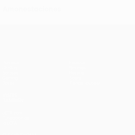
Amonestaciones
UEFA Conference League
Partidos
Equipos
UEFA.tv
Noticias
Sorteos
Historia
Gaming
Sobre
Datos
Tienda (clubes)
VISITE
TAMBIÉN
UEFA.com
Fundación de
la UEFA