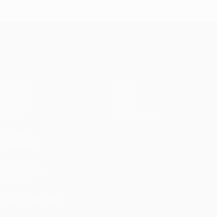
UEFA Conference League
Partidos
Equipos
UEFA.tv
Noticias
Sorteos
Historia
Gaming
Sobre
Datos
Tienda (clubes)
VISITE
TAMBIÉN
UEFA.com
Fundación de
la UEFA
ELEGIR IDIOMA
Español
English
Français
Deutsch
Русский
Español