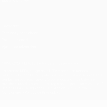
ELEGIR IDIOMA
Español
English
Français
Deutsch
Русский
Español
Italiano
Português
Privacidad
Términos y condiciones
Política de cookies
Ajustes de privacidad
© 1998-2026 UEFA. Todos los derechos reservados
La palabra UEFA, el logo de la UEFA y todas las marcas
relacionadas con las competiciones de la UEFA están protegidas
por las marcas registradas y/o por el copyright de UEFA. Se
prohíbe el uso de estas marcas registradas para uso comercial. El
uso de UEFA.com significa la aceptación de sus Términos,
Condiciones y Política de Privacidad.