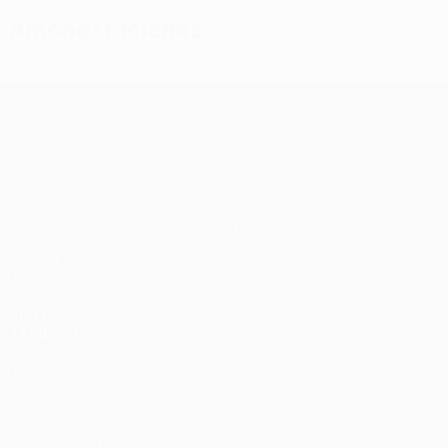
Amonestaciones
UEFA Conference League
Partidos
Equipos
UEFA.tv
Noticias
Sorteos
Historia
Gaming
Sobre
Datos
Tienda (clubes)
VISITE
TAMBIÉN
UEFA.com
Fundación de
la UEFA