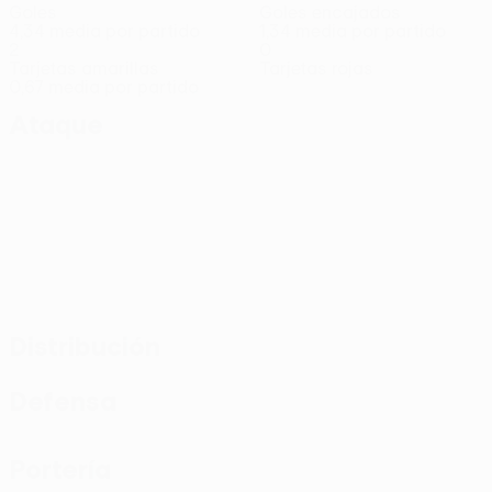
Goles
Goles encajados
4,34 media por partido
1,34 media por partido
2
0
Tarjetas amarillas
Tarjetas rojas
0,67 media por partido
Ataque
Distribución
Defensa
Portería