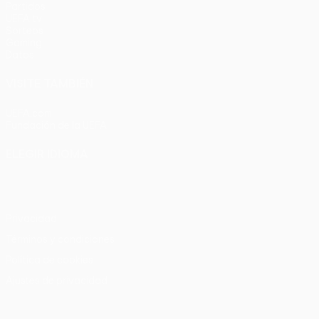
Partidos
UEFA.tv
Sorteos
Gaming
Datos
VISITE TAMBIÉN
UEFA.com
Fundación de la UEFA
ELEGIR IDIOMA
Español
English
Français
Deutsch
Русский
Español
Italia
Privacidad
Términos y condiciones
Política de cookies
Ajustes de privacidad