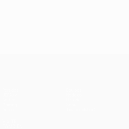
UEFA Conference League
Partidos
Equipos
UEFA.tv
Noticias
Sorteos
Historia
Gaming
Sobre
Datos
Tienda (clubes)
VISITE
TAMBIÉN