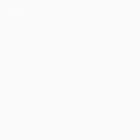
UEFA.com
Fundación de
la UEFA
ELEGIR IDIOMA
Español
English
Français
Deutsch
Русский
Español
Italiano
Português
Privacidad
Términos y condiciones
Política de cookies
Ajustes de privacidad
© 1998-2026 UEFA. Todos los derechos reservados
La palabra UEFA, el logo de la UEFA y todas las marcas
relacionadas con las competiciones de la UEFA están protegidas
por las marcas registradas y/o por el copyright de UEFA. Se