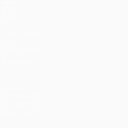
Partidos
UEFA.tv
Sorteos
Gaming
Datos
VISITE TAMBIÉN
UEFA.com
Fundación de la UEFA
ELEGIR IDIOMA
Español
English
Français
Deutsch
Русский
Español
Italia
Privacidad
Términos y condiciones
Política de cookies
Ajustes de privacidad