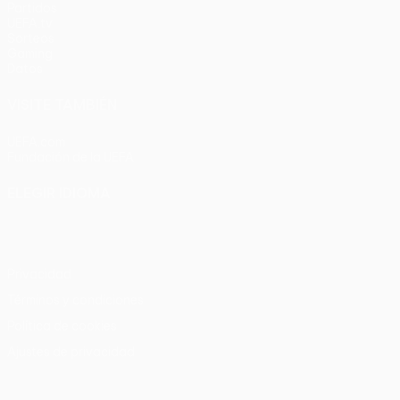
Partidos
UEFA.tv
Sorteos
Gaming
Datos
VISITE TAMBIÉN
UEFA.com
Fundación de la UEFA
ELEGIR IDIOMA
Español
English
Français
Deutsch
Русский
Español
Italia
Privacidad
Términos y condiciones
Política de cookies
Ajustes de privacidad