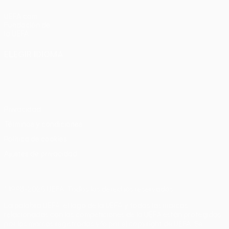
UEFA.com
Fundación de
la UEFA
ELEGIR IDIOMA
Español
English
Français
Deutsch
Русский
Español
Italiano
Português
Privacidad
Términos y condiciones
Política de cookies
Ajustes de privacidad
© 1998-2026 UEFA. Todos los derechos reservados
La palabra UEFA, el logo de la UEFA y todas las marcas
relacionadas con las competiciones de la UEFA están protegidas
por las marcas registradas y/o por el copyright de UEFA. Se