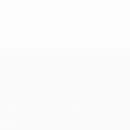
UEFA Conference League
Partidos
Equipos
UEFA.tv
Noticias
Sorteos
Historia
Gaming
Sobre
Datos
Tienda (clubes)
VISITE
TAMBIÉN