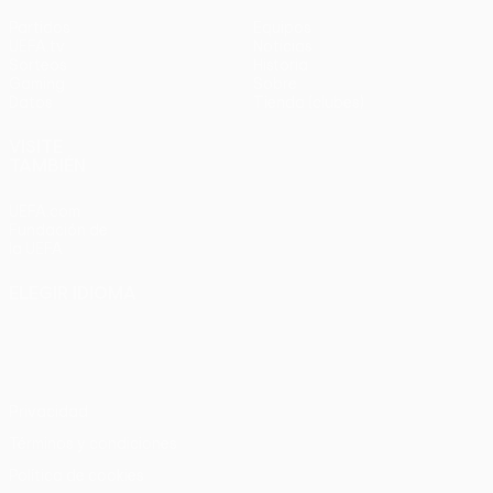
Partidos
Equipos
UEFA.tv
Noticias
Sorteos
Historia
Gaming
Sobre
Datos
Tienda (clubes)
VISITE
TAMBIÉN
UEFA.com
Fundación de
la UEFA
ELEGIR IDIOMA
Español
English
Français
Deutsch
Русский
Español
Italiano
Português
Privacidad
Términos y condiciones
Política de cookies