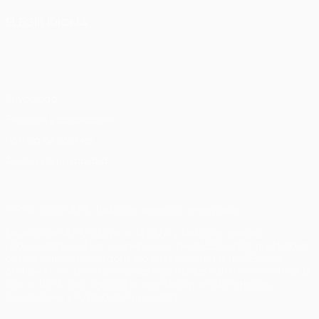
ELEGIR IDIOMA
Español
English
Français
Deutsch
Русский
Español
Italiano
Português
Privacidad
Términos y condiciones
Política de cookies
Ajustes de privacidad
© 1998-2026 UEFA. Todos los derechos reservados
La palabra UEFA, el logo de la UEFA y todas las marcas
relacionadas con las competiciones de la UEFA están protegidas
por las marcas registradas y/o por el copyright de UEFA. Se
prohíbe el uso de estas marcas registradas para uso comercial. El
uso de UEFA.com significa la aceptación de sus Términos,
Condiciones y Política de Privacidad.