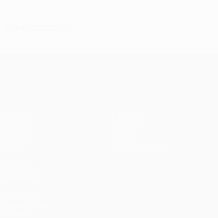
Destacados
UEFA Conference League
Partidos
Equipos
UEFA.tv
Noticias
Sorteos
Historia
Gaming
Sobre
Datos
Tienda (clubes)
VISITE
TAMBIÉN
UEFA.com
Fundación de
la UEFA