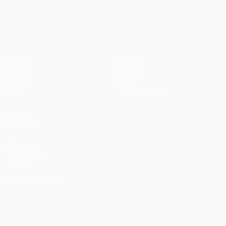
UEFA Conference League
Partidos
Equipos
UEFA.tv
Noticias
Sorteos
Historia
Gaming
Sobre
Datos
Tienda (clubes)
VISITE
TAMBIÉN
UEFA.com
Fundación de
la UEFA
ELEGIR IDIOMA
Español
English
Français
Deutsch
Русский
Español
Italiano
Português