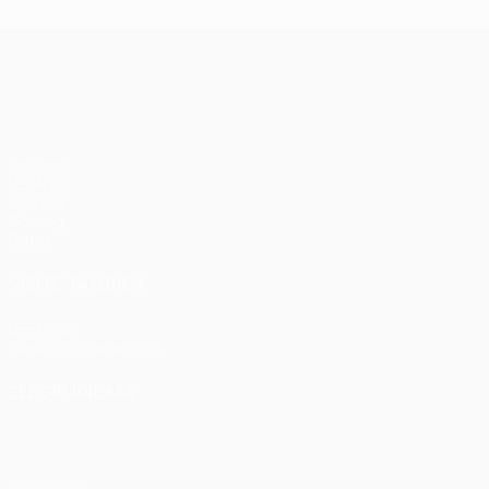
UEFA Conference League
Partidos
UEFA.tv
Sorteos
Gaming
Datos
VISITE TAMBIÉN
UEFA.com
Fundación de la UEFA
ELEGIR IDIOMA
Español
English
Français
Deutsch
Русский
Español
Italia