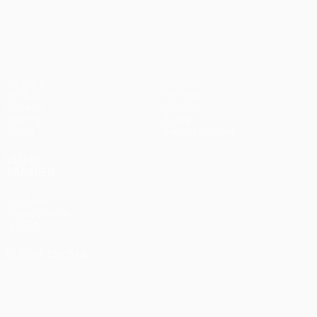
UEFA Conference League
Partidos
Equipos
UEFA.tv
Noticias
Sorteos
Historia
Gaming
Sobre
Datos
Tienda (clubes)
VISITE
TAMBIÉN
UEFA.com
Fundación de
la UEFA
ELEGIR IDIOMA
Español
English
Français
Deutsch
Русский
Español
Italiano
Português