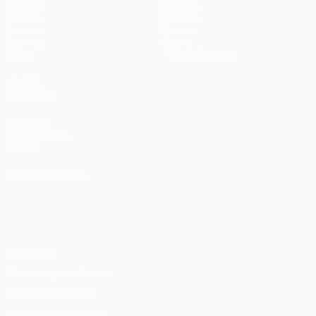
Partidos
Equipos
UEFA.tv
Noticias
Sorteos
Historia
Gaming
Sobre
Datos
Tienda (clubes)
VISITE
TAMBIÉN
UEFA.com
Fundación de
la UEFA
ELEGIR IDIOMA
Español
English
Français
Deutsch
Русский
Español
Italiano
Português
Privacidad
Términos y condiciones
Política de cookies
Ajustes de privacidad