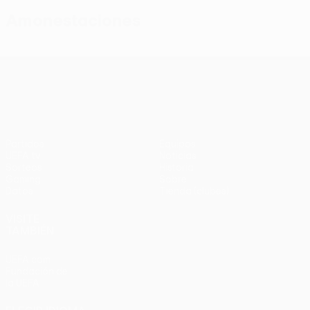
Amonestaciones
UEFA Conference League
Partidos
Equipos
UEFA.tv
Noticias
Sorteos
Historia
Gaming
Sobre
Datos
Tienda (clubes)
VISITE
TAMBIÉN
UEFA.com
Fundación de
la UEFA