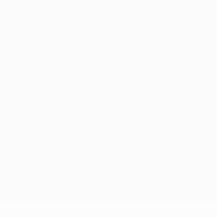
ELEGIR IDIOMA
Español
English
Français
Deutsch
Русский
Español
Italiano
Português
Privacidad
Términos y condiciones
Política de cookies
Ajustes de privacidad
© 1998-2026 UEFA. Todos los derechos reservados
La palabra UEFA, el logo de la UEFA y todas las marcas
relacionadas con las competiciones de la UEFA están protegidas
por las marcas registradas y/o por el copyright de UEFA. Se
prohíbe el uso de estas marcas registradas para uso comercial. El
uso de UEFA.com significa la aceptación de sus Términos,
Condiciones y Política de Privacidad.