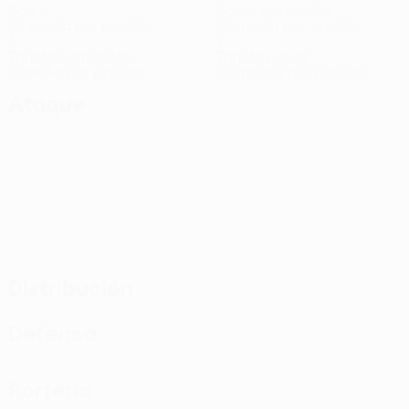
Goles
Goles encajados
1,5 media por partido
1,5 media por partido
4
1
Tarjetas amarillas
Tarjetas rojas
2 media por partido
0,5 media por partido
Ataque
Distribución
Defensa
Portería