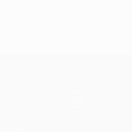
UEFA Conference League
Partidos
Equipos
UEFA.tv
Noticias
Sorteos
Historia
Gaming
Sobre
Datos
Tienda (clubes)
VISITE
TAMBIÉN