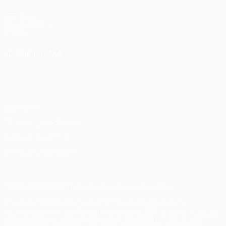
UEFA.com
Fundación de
la UEFA
ELEGIR IDIOMA
Español
English
Français
Deutsch
Русский
Español
Italiano
Português
Privacidad
Términos y condiciones
Política de cookies
Ajustes de privacidad
© 1998-2026 UEFA. Todos los derechos reservados
La palabra UEFA, el logo de la UEFA y todas las marcas
relacionadas con las competiciones de la UEFA están protegidas
por las marcas registradas y/o por el copyright de UEFA. Se