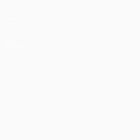
Partidos
Equipos
UEFA.tv
Noticias
Sorteos
Historia
Gaming
Sobre
Datos
Tienda (clubes)
VISITE
TAMBIÉN
UEFA.com
Fundación de
la UEFA
ELEGIR IDIOMA
Español
English
Français
Deutsch
Русский
Español
Italiano
Português
Privacidad
Términos y condiciones
Política de cookies