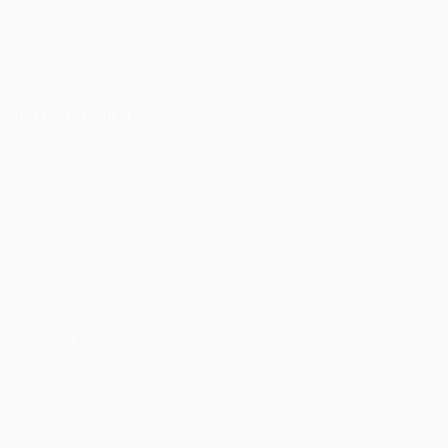
Partidos
UEFA.tv
Sorteos
Gaming
Datos
VISITE TAMBIÉN
UEFA.com
Fundación de la UEFA
ELEGIR IDIOMA
Español
English
Français
Deutsch
Русский
Español
Italia
Privacidad
Términos y condiciones
Política de cookies
Ajustes de privacidad