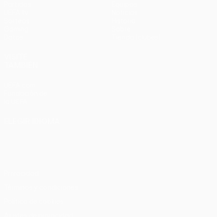
Partidos
Equipos
UEFA.tv
Noticias
Sorteos
Historia
Gaming
Sobre
Datos
Tienda (clubes)
VISITE
TAMBIÉN
UEFA.com
Fundación de
la UEFA
ELEGIR IDIOMA
Español
English
Français
Deutsch
Русский
Español
Italiano
Português
Privacidad
Términos y condiciones
Política de cookies
Ajustes de privacidad