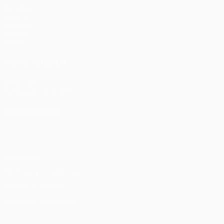
Partidos
UEFA.tv
Sorteos
Gaming
Datos
VISITE TAMBIÉN
UEFA.com
Fundación de la UEFA
ELEGIR IDIOMA
Español
English
Français
Deutsch
Русский
Español
Italia
Privacidad
Términos y condiciones
Política de cookies
Ajustes de privacidad